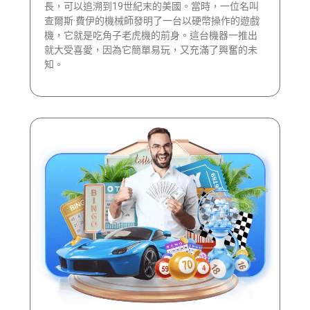
長，可以追溯到19世紀末的美國。當時，一位名叫
查爾斯·費伊的機械師發明了一台以硬幣操作的遊戲
機，它就是吃角子老虎機的前身。這台機器一推出
就大受喜愛，因為它簡單易玩，又充滿了興奮的未
知。