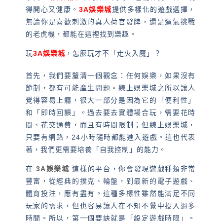
得開心又健康。
3A娛樂城
提供多樣化的遊戲選擇，
無論你是喜歡刺激的真人荷官發牌，還是運氣挑戰
的老虎機，都能在這裡找到樂趣。
玩
3A娛樂城
，怎麼玩才不「走火入魔」？
首先，我們要釐清一個觀念：任何娛樂，如果沒有
節制，都有可能產生問題。線上娛樂城之所以讓人
覺得容易上癮，很大一部分是因為它的「便利性」
和「即時回饋」。過去要去實體場合玩，需要花時
間、花交通費，而且有時間限制；但線上娛樂城，
只要有網路，24小時隨時都能進入遊戲。這也代表
著，我們更需要培養「自我控制」的能力。
在
3A娛樂城
這樣的平台，你會發現遊戲種類非常
豐富，從經典的撲克、輪盤，到最新的電子遊戲、
體育投注，應有盡有。這種多樣性雖然能滿足不同
玩家的需求，但也容易讓人在不知不覺中投入過多
時間。所以，第一個要訣就是「設定遊戲時限」。