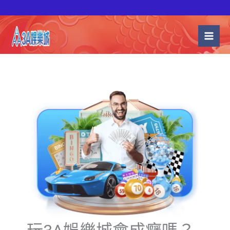
跳
至
主
要
內
容