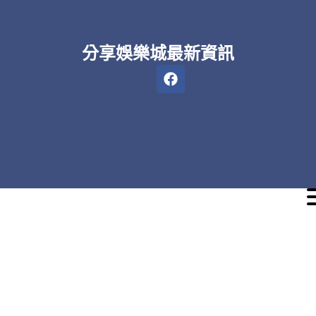
分享娛樂城最新資訊
F
a
c
e
b
o
o
k