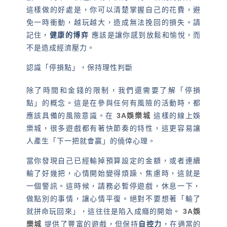
這樣做的好處是，你可以清楚掌握自己的花費，避
免一時衝動，越玩越大，造成無法挽回的損失。請
記住，
健康的博弈
應該是讓你感到放鬆和愉悅，而
不是造成經濟壓力。
認識「停損點」，保持理性判斷
除了時間和金錢的限制，我們還需要了解「停損
點」的概念。這是在參與任何有風險的活動時，都
應該具備的風險意識。在
3A娛樂城
這樣的線上娛
樂城，很多遊戲都有著快節奏的特性，這更容易讓
人產生「下一把就會贏」的僥倖心理。
當你發現自己已經輸掉預算設定的金額，或者連續
輸了好幾把，心情開始變得煩躁、焦慮時，這就是
一個警訊。這時候，請務必暫停遊戲，休息一下，
做點別的事情，讓心情平復。絕對不要想著「輸了
就拼命玩回來」，這往往是陷入成癮的開始。
3A娛
樂城
提供了豐富的遊戲，但保持
自控力
，在適當的