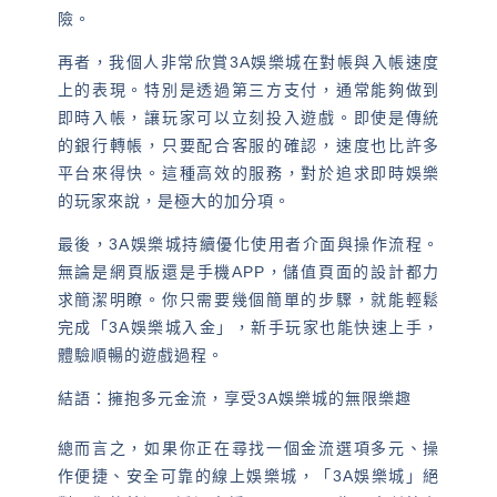
險。
再者，我個人非常欣賞3A娛樂城在對帳與入帳速度
上的表現。特別是透過第三方支付，通常能夠做到
即時入帳，讓玩家可以立刻投入遊戲。即使是傳統
的銀行轉帳，只要配合客服的確認，速度也比許多
平台來得快。這種高效的服務，對於追求即時娛樂
的玩家來說，是極大的加分項。
最後，3A娛樂城持續優化使用者介面與操作流程。
無論是網頁版還是手機APP，儲值頁面的設計都力
求簡潔明瞭。你只需要幾個簡單的步驟，就能輕鬆
完成「3A娛樂城入金」，新手玩家也能快速上手，
體驗順暢的遊戲過程。
結語：擁抱多元金流，享受3A娛樂城的無限樂趣
總而言之，如果你正在尋找一個金流選項多元、操
作便捷、安全可靠的線上娛樂城，「3A娛樂城」絕