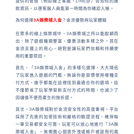
提供的管道（例如線上客服、LINE@）告知你的匯
款資訊，以便客服人員能第一時間為你確認入帳。
為何選擇
3A娛樂城入金
？金流優勢與玩家體驗
在眾多的線上娛樂城中，3A娛樂城之所以能脫穎而
出，除了遊戲種類豐富、優惠活動多樣之外，其在
金流支援上的用心，絕對是讓玩家們信賴和持續使
用的重要原因。
首先，「3A娛樂城入金」的多樣化選擇，大大降低
了玩家進入遊戲的門檻。無論你是習慣使用哪種支
付方式，幾乎都能在這裡找到最適合你的選項。這
不僅節省了玩家學習新支付方式的時間，也減少了
因儲值不便而產生的挫折感。
其次，3A娛樂城對於金流安全性的高度重視。平台
採用了先進的加密技術和嚴格的驗證流程，確保每
一筆交易都安全可靠。玩家可以放心地進行「3A娛
樂城入金」，無需擔心個資外洩或帳戶被盜用的風