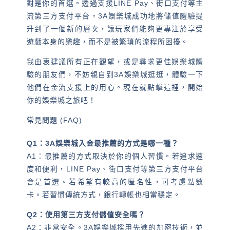
對是你的首選。透過支援LINE Pay、街口支付等主
流第三方支付平台，3A娛樂城成功地將儲值體驗提
升到了一個新的層次，讓玩家們能夠更專注於享受
遊戲本身的樂趣，而不是被繁瑣的流程所困擾。
我由衷建議所有正在觀望，或是尋求更佳娛樂城體
驗的朋友們，不妨親自到3A娛樂城逛逛，體驗一下
他們在金流支援上的用心。現在就點擊這裡，開始
你的娛樂城之旅吧！
常見問題 (FAQ)
Q1：3A娛樂城入金最推薦的方式是哪一種？
A1：最推薦的方式取決於你的個人習慣。若追求速
度和便利，LINE Pay、街口支付等第三方支付平台
會是首選。若希望有較高的匿名性，可考慮點數
卡。若習慣傳統方式，銀行轉帳也相當穩定。
Q2：使用第三方支付儲值安全嗎？
A2：非常安全。3A娛樂城採用先進的加密技術，並