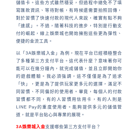
儲值卡。這些方式雖然穩妥，但過程中總免不了填
寫匯款資訊、等待對帳，有時候還需要拍照回傳，
對於習慣了快速付款的現代人來說，確實有點不夠
「速感」。不過，隨著科技的進步，特別是行動支
付的崛起，線上娛樂城也開始擁抱這些更為彈性、
便捷的金流工具。
以「3A娛樂城入金」為例，現在平台已經積極整合
了多種第三方支付平台。這代表什麼？意味著你可
能可以在幾分鐘內，就完成儲值，並且立即開始你
的遊戲體驗。我必須強調，這不僅僅是為了追求
「快」，更是為了提供玩家更多元的選擇，滿足不
同習慣、不同偏好的使用者。畢竟，每個人的付款
習慣都不同，有的人習慣用信用卡，有的人則是
LINE Pay的重度使用者。能夠提供多元的儲值管
道，就是平台貼心與專業的展現。
3A娛樂城入金
支援哪些第三方支付平台？