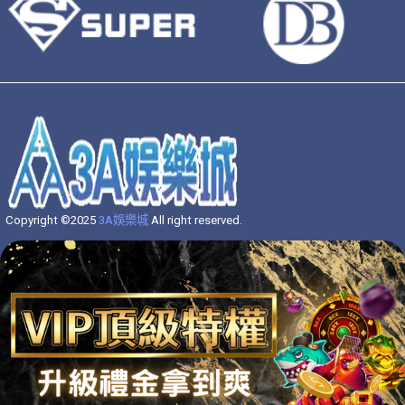
Copyright ©2025
3A娛樂城
All right reserved.