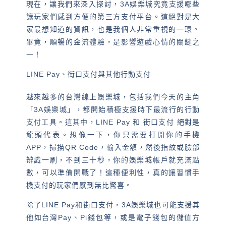
現在，讓我們來深入探討，3A娛樂城究竟支援哪些
讓玩家們感到方便的第三方支付平台。這絕對是大
家最想知道的資訊，也是我個人非常重視的一環。
畢竟，順暢的金流體驗，是影響遊戲心情的關鍵之
一！
LINE Pay、街口支付與其他行動支付
越來越多的台灣線上娛樂城，包括我們今天的主角
「3A娛樂城」，都開始積極支援時下最流行的行動
支付工具。這其中，LINE Pay 和 街口支付 絕對是
龍頭代表。想像一下，你只需要打開你的手機
APP，掃描QR Code，輸入金額，然後指紋或臉部
辨識一刷，不到三十秒，你的娛樂城帳戶就充滿點
數，可以準備開戰了！這種便利性，真的讓習慣手
機支付的玩家們感到無比驚喜。
除了LINE Pay和街口支付，3A娛樂城也可能支援其
他如台灣Pay、Pi錢包等，或是電子錢包的儲值方