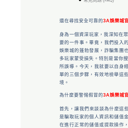
常見問題 (FAQ)
還在尋找安全可靠的
3A娛樂城
身為一個資深玩家，我深知在眾
要的一件事。畢竟，我們投入
娛樂城的蓬勃發展，詐騙集團
多玩家蒙受損失。特別是當你
所誤導。今天，我就要以自身
單的三個步驟，有效地檢舉這
境。
為什麼要警惕假冒的
3A娛樂城
首先，讓我們來談談為什麼這些
是騙取玩家的個人資訊和儲值
在進行正常的儲值或提款操作