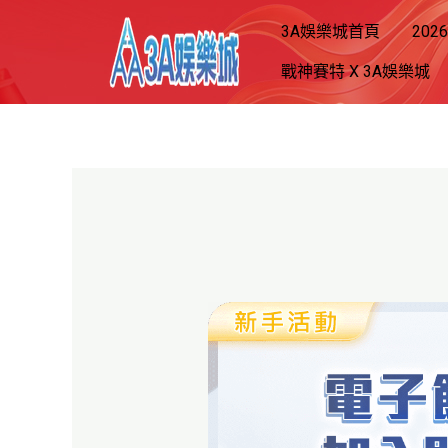
跳
3A娛樂城首頁
202
至
主
戰神賽特 X 3A娛樂城
要
內
容