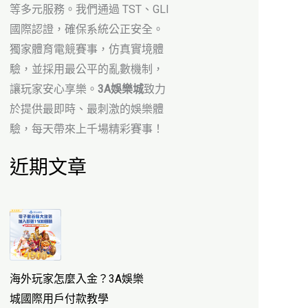
等多元服務。我們通過 TST、GLI
國際認證，確保系統公正安全。
獨家體育電競賽事，仿真實境體
驗，並採用最公平的亂數機制，
讓玩家安心享樂。
3A娛樂城
致力
於提供最即時、最刺激的娛樂體
驗，每天帶來上千場精彩賽事！
近期文章
海外玩家怎麼入金？3A娛樂
城國際用戶付款教學