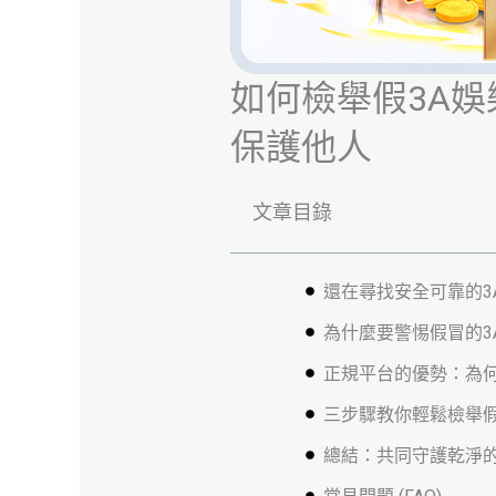
如何檢舉假3A
保護他人
文章目錄
還在尋找安全可靠的3
為什麼要警惕假冒的3
正規平台的優勢：為何
三步驟教你輕鬆檢舉假
總結：共同守護乾淨