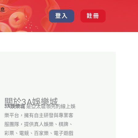
消息
登入
註冊
關於3A娛樂城
3A娛樂城
是亞太區領先的線上娛
樂平台，擁有自主研發與專業客
服團隊，提供真人娛樂、棋牌、
彩票、電競、百家樂、電子遊戲