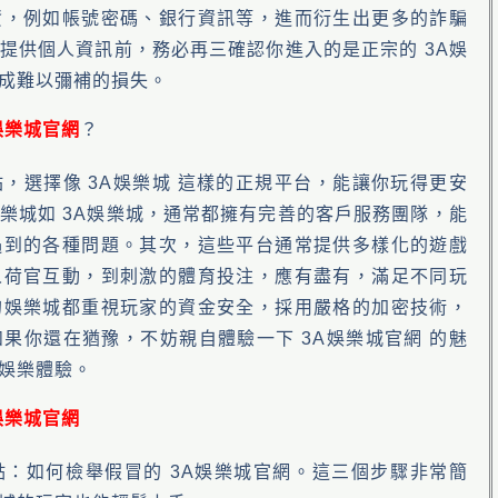
資，例如帳號密碼、銀行資訊等，進而衍生出更多的詐騙
提供個人資訊前，務必再三確認你進入的是正宗的 3A娛
成難以彌補的損失。
娛樂城官網
？
，選擇像 3A娛樂城 這樣的正規平台，能讓你玩得更安
樂城如 3A娛樂城，通常都擁有完善的客戶服務團隊，能
遇到的各種問題。其次，這些平台通常提供多樣化的遊戲
人荷官互動，到刺激的體育投注，應有盡有，滿足不同玩
的娛樂城都重視玩家的資金安全，採用嚴格的加密技術，
果你還在猶豫，不妨親自體驗一下 3A娛樂城官網 的魅
娛樂體驗。
娛樂城官網
：如何檢舉假冒的 3A娛樂城官網。這三個步驟非常簡