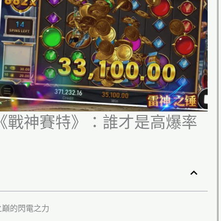
s《戰神賽特》：誰才是高爆率
之巔的閃電之力