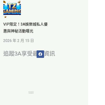
VIP限定！3A娛樂城私人優
惠與神秘活動曝光
2026 年 2 月 15 日
追蹤3A享受最新資訊
F
3A娛樂城、首選台灣線上娛樂城
a
c
推薦、保證出金
e
b
o
TU大獎娛樂城、首選台灣線上娛
o
樂城推薦、保證出金
k
JP大獎娛樂城、首選台灣線上娛樂城推薦、保證出金
鉅城娛樂城、首選台灣線上娛樂城推薦、保證出金
9M娛樂城、首選台灣線上娛樂城推薦、保證出金
T8娛樂城、首選台灣線上娛樂城推薦、保證出金