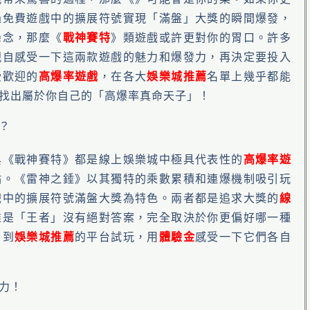
過免費遊戲中的擴展符號實現「滿盤」大獎的瞬間爆發，
懸念，那麼《
戰神賽特
》類遊戲或許更對你的胃口。許多
親自感受一下這兩款遊戲的魅力和爆發力，再決定要投入
受歡迎的
高爆率遊戲
，在各大
娛樂城推薦
名單上幾乎都能
找出屬於你自己的「高爆率真命天子」！
？
與《戰神賽特》都是線上娛樂城中極具代表性的
高爆率遊
點。《雷神之錘》以其獨特的乘數累積和連爆機制吸引玩
戲中的擴展符號滿盤大獎為特色。兩者都是追求大獎的
線
誰是「王者」沒有絕對答案，完全取決於你更偏好哪一種
自到
娛樂城推薦
的平台試玩，用
體驗金
感受一下它們各自
力！