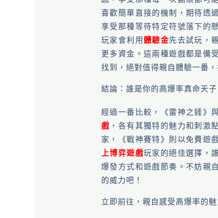
喜歡簡單直接的機制，期待透
享受那種等待特定符號落下的
玩家會利用
體驗金
先去試玩，
更多資金。這兩種遊戲都是備
找到，絕對值得親自體驗一番，
結論：誰是你的高爆率真命天子
經過一番比較，《雷神之錘》
戲
，各有其獨特的魅力和刺激
家，《戰神賽特》則以免費遊
上博弈遊戲
玩家的絕佳選擇，
爆發方式和遊戲節奏。不妨親
的威力吧！
立即前往，親自感受高爆率的魅