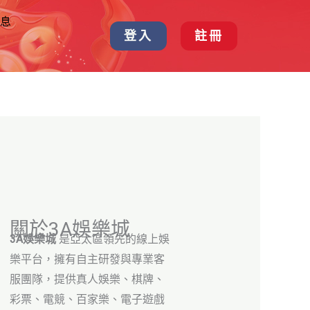
消息
登入
註冊
關於3A娛樂城
3A娛樂城
是亞太區領先的線上娛
樂平台，擁有自主研發與專業客
服團隊，提供真人娛樂、棋牌、
彩票、電競、百家樂、電子遊戲