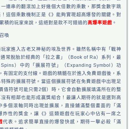
，一連串的翻滾加上好幾個大倍數的乘數，那獎金數字跳
亮！這個乘數機制正是《
》能夠實現超高爆發的關鍵。對
累積的玩家來說，這絕對是款不可錯過的
高爆率遊戲
。
召喚
領玩家進入古老又神秘的埃及世界。雖然名稱中有「戰神
常脫胎於經典的「拉之書」（Book of Ra）系列，最
pins）中的「擴展符號」（Expanding Symbol）功
軸，有固定的支付線。遊戲的精髓在於進入免費遊戲後，系
為特殊的擴展符號。當這個擴展符號在免費遊戲中出現足
價值符號可能只需2個）時，它會自動擴展填滿所在的整
算沒有相鄰也能形成贏獎組合！最讓人期待的就是選到高
中多個滾軸同時出現並擴展，直接鋪滿整個畫面的「滿
爆炸性的獎金，讓《
》這類遊戲在玩家心中佔有一席之
戲
代表。追求簡單直接的爆發快感，期待一擊必殺「滿