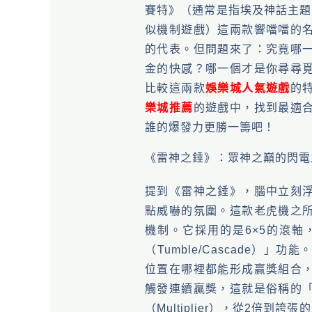
賽特》（通常是指埃及神話主題的高爆
似機制遊戲）這兩款響噹噹的
的代表。但問題來了：究竟哪
金的快感？哪一個才是你尋尋
比較這兩款
娛樂城人氣遊戲
的
樂城推薦
的遊戲中，找到最適
誰的爆發力更勝一籌吧！
《雷神之錘》：眾神之巔的閃電
提到《雷神之錘》，腦中立刻
點威嚇的氛圍。這款老虎機之
機制。它採用的是6×5的滾
（Tumble/Cascade
位置在哪裡都能形成贏獎組合
觸發連續贏獎，這就是俗稱的
（Multiplier），從2倍