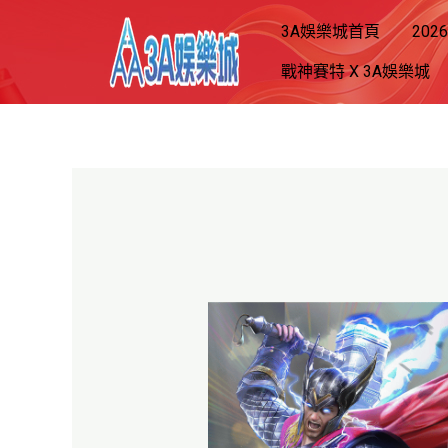
跳
3A娛樂城首頁
202
至
主
戰神賽特 X 3A娛樂城
要
內
容