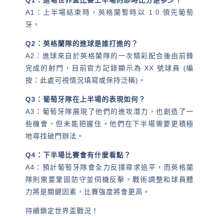
A1：上半場結束時，英格蘭暫時以 1:0 領先葡萄
牙。
Q2：英格蘭隊的進球是誰打進的？
A2：進球來自於英格蘭隊的一次精彩配合後由前鋒
完成的射門，目前官方記錄顯示為 XX 號球員 (編
按：此處可視情況填寫或保持泛稱)。
Q3：葡萄牙隊在上半場的表現如何？
A3：葡萄牙隊展現了他們的進攻潛力，也創造了一
些機會，但未能把握住。他們在下半場需要更積極
地尋找破門辦法。
Q4：下半場比賽會有什麼看點？
A4：預計葡萄牙隊會全力反撲尋求追平，而英格蘭
隊則需要鞏固防守並伺機反擊。戰術調整和球員體
力將是關鍵因素，比賽強度將會更高。
持續鎖定世界盃戰況！