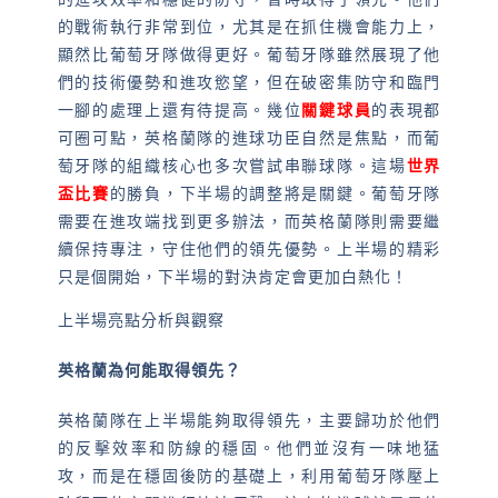
的戰術執行非常到位，尤其是在抓住機會能力上，
顯然比葡萄牙隊做得更好。葡萄牙隊雖然展現了他
們的技術優勢和進攻慾望，但在破密集防守和臨門
一腳的處理上還有待提高。幾位
關鍵球員
的表現都
可圈可點，英格蘭隊的進球功臣自然是焦點，而葡
萄牙隊的組織核心也多次嘗試串聯球隊。這場
世界
盃比賽
的勝負，下半場的調整將是關鍵。葡萄牙隊
需要在進攻端找到更多辦法，而英格蘭隊則需要繼
續保持專注，守住他們的領先優勢。上半場的精彩
只是個開始，下半場的對決肯定會更加白熱化！
上半場亮點分析與觀察
英格蘭為何能取得領先？
英格蘭隊在上半場能夠取得領先，主要歸功於他們
的反擊效率和防線的穩固。他們並沒有一味地猛
攻，而是在穩固後防的基礎上，利用葡萄牙隊壓上