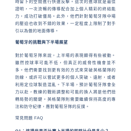
時留下的空間進行快速反擊。這次的進球就是最佳
證明，一次流暢的傳導配合加上個人精彩的終結能
力，成功打破僵局。此外，他們針對葡萄牙隊中場
的壓迫也收到不錯的效果，一定程度上限制了對手
引以為傲的地面傳導。
葡萄牙的挑戰與下半場展望
對於葡萄牙隊來說，上半場的表現顯得有些被動。
雖然控球率可能不低，但真正的威脅性機會並不
多。他們需要找到更有效的方式來突破英格蘭隊的
防線，或許可以嘗試更多的個人突破、遠射，或者
利用定位球製造混亂。下半場，預計葡萄牙隊會全
力以赴，教練的戰術調整和可能的換人將是他們扭
轉局勢的關鍵。英格蘭隊則需要繼續保持高度的專
注和防守紀律，應對葡萄牙隊的反撲。
常見問題 FAQ
Q1：這場世界盃比賽上半場的即時比分是多少？