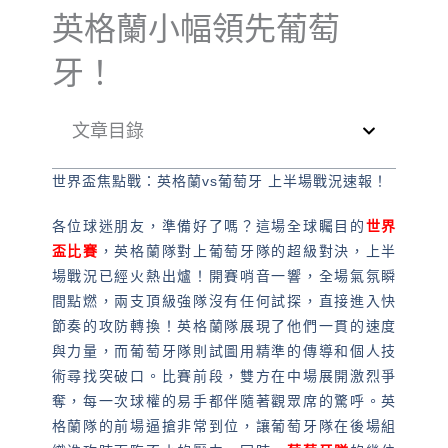
英格蘭小幅領先葡萄
牙！
文章目錄
世界盃焦點戰：英格蘭vs葡萄牙 上半場戰況速報！
各位球迷朋友，準備好了嗎？這場全球矚目的
世界
盃比賽
，英格蘭隊對上葡萄牙隊的超級對決，上半
場戰況已經火熱出爐！開賽哨音一響，全場氣氛瞬
間點燃，兩支頂級強隊沒有任何試探，直接進入快
節奏的攻防轉換！英格蘭隊展現了他們一貫的速度
與力量，而葡萄牙隊則試圖用精準的傳導和個人技
術尋找突破口。比賽前段，雙方在中場展開激烈爭
奪，每一次球權的易手都伴隨著觀眾席的驚呼。英
格蘭隊的前場逼搶非常到位，讓葡萄牙隊在後場組