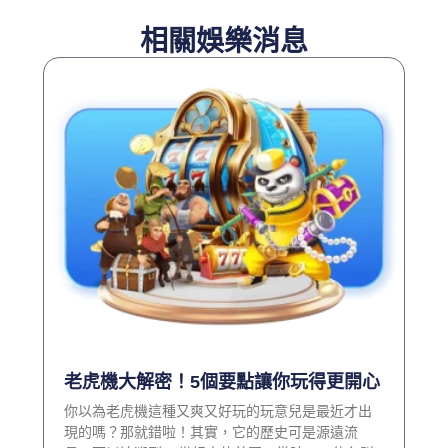
相關娛樂消息
老虎機大解密！5個要點讓你玩得更開心
你以為老虎機這種又爽又好玩的玩意兒是最近才出
現的嗎？那就錯啦！其實，它的歷史可是源遠流