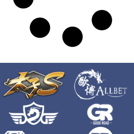
3a娛樂城 了解更多