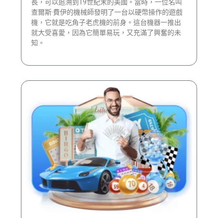
長，可以追溯到19世紀末的美國。當時，一位名叫
查爾斯·費伊的機械師發明了一台以硬幣操作的遊戲
機，它就是吃角子老虎機的前身。這台機器一推出
就大受喜愛，因為它簡單易玩，又充滿了興奮的未
知。