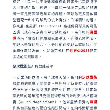
穩定，但新一代中後衛和邊後衛的成長也為球隊注
入了新的希望。鋒線上，尋找一個穩定高效的終結
者一直是德國隊近年來的課題，但球隊更多是依賴
整體配合和中場球員的後上得分。值得關注的是，
像東尼·克羅斯（Toni Kroos）這樣傳奇球員的可能
回歸（或在特定賽事中貢獻經驗），為年輕的
德國
隊
帶來了寶貴的經驗和冠軍基因。這種老將壓陣、
年輕人衝鋒的組合，正是目前這支戰車試圖找回平
衡和強度的方向，也是決定他們在
世界盃2026
能走
多遠的關鍵因素。
足球戰術
革新與教練哲學
一支成功的球隊，除了球員天賦，高明的
足球戰術
和教練的調度至關重要。在經歷了勒夫時代的輝煌
與低谷後，德國隊的教練席也迎來了變革。目前執
掌教鞭的是年輕且充滿戰術思維的朱利安·納格爾斯
曼（Julian Nagelsmann）。他以靈活多變的
戰術
佈局和高強度的壓迫性踢法聞名。在納格爾斯曼手