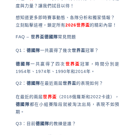
度與力量？讓我們拭目以待！
想知道更多即時賽事動態、各隊分析和獨家情報？
立刻點擊這裡，鎖定所有
2026世界盃
的精彩內容！
FAQ –
世界盃德國隊
常見問題
Q1：
德國隊
一共贏得了幾次
世界盃
冠軍？
德國隊
一共贏得了四次
世界盃
冠軍，時間分別是
1954年、1974年、1990年和2014年。
Q2：
德國隊
在最近兩屆
世界盃
的表現如何？
在最近的兩屆
世界盃
（2018俄羅斯和2022卡達），
德國隊
都在小組賽階段就被淘汰出局，表現不如預
期。
Q3：目前
德國隊
的教練是誰？