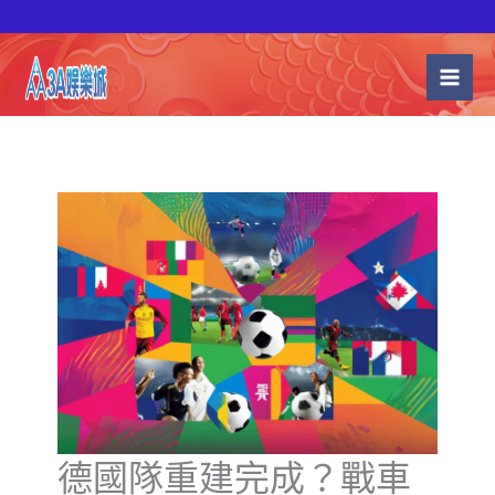
跳
至
主
要
內
容
德國隊重建完成？戰車