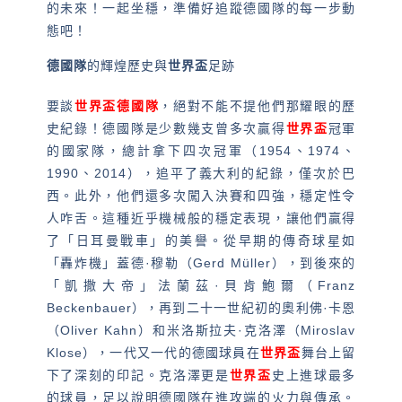
的未來！一起坐穩，準備好追蹤德國隊的每一步動
態吧！
德國隊
的輝煌歷史與
世界盃
足跡
要談
世界盃德國隊
，絕對不能不提他們那耀眼的歷
史紀錄！德國隊是少數幾支曾多次贏得
世界盃
冠軍
的國家隊，總計拿下四次冠軍（1954、1974、
1990、2014），追平了義大利的紀錄，僅次於巴
西。此外，他們還多次闖入決賽和四強，穩定性令
人咋舌。這種近乎機械般的穩定表現，讓他們贏得
了「日耳曼戰車」的美譽。從早期的傳奇球星如
「轟炸機」蓋德·穆勒（Gerd Müller），到後來的
「凱撒大帝」法蘭茲·貝肯鮑爾（Franz
Beckenbauer），再到二十一世紀初的奧利佛·卡恩
（Oliver Kahn）和米洛斯拉夫·克洛澤（Miroslav
Klose），一代又一代的德國球員在
世界盃
舞台上留
下了深刻的印記。克洛澤更是
世界盃
史上進球最多
的球員，足以說明德國隊在進攻端的火力與傳承。