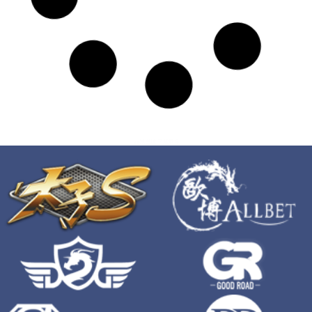
3a娛樂城 了解更多