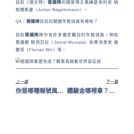
目前（撰文時）
德國隊
的國家隊主教練是朱利安·納
格爾斯曼（Julian Nagelsmann）。
Q4：
德國隊
目前的關鍵年輕球員有哪些？
目前
德國隊
陣中有許多備受矚目的年輕球員，例如
賈邁爾·穆西亞拉（Jamal Musiala）和弗洛里安·維
爾茨（Florian Wir）等。
上一篇
下一篇
你是哪種報號風格？做測驗找出適合你的選號方式！
體驗金哪裡拿？最新優惠活動大整理