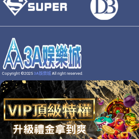
Copyright ©2025
3A娛樂城
All right reserved.