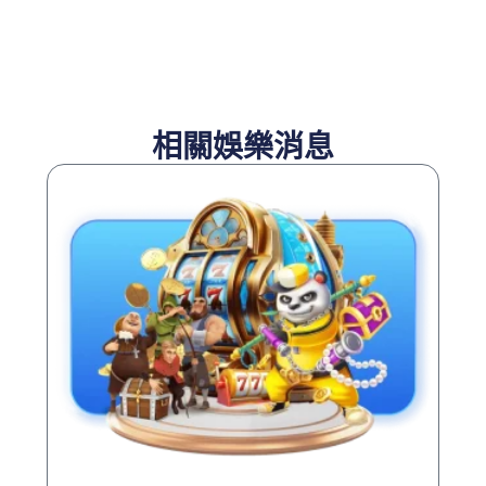
相關娛樂消息