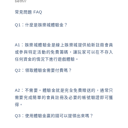
seth//
常見問題 FAQ
Q1：什麼是娛樂城體驗金？
A1：娛樂城體驗金是線上娛樂城提供給新註冊會員
或參與特定活動的免費籌碼，讓玩家可以在不存入
任何資金的情況下進行遊戲體驗。
Q2：領取體驗金需要付費嗎？
A2：不需要。體驗金就是完全免費贈送的，通常只
需要完成簡單的會員註冊及必要的帳號驗證即可獲
得。
Q3：使用體驗金贏的錢可以提領出來嗎？