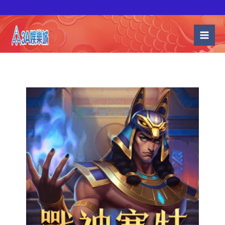
跳
至
主
要
內
容