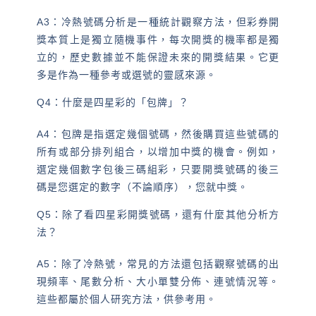
A3：冷熱號碼分析是一種統計觀察方法，但彩券開
獎本質上是獨立隨機事件，每次開獎的機率都是獨
立的，歷史數據並不能保證未來的開獎結果。它更
多是作為一種參考或選號的靈感來源。
Q4：什麼是四星彩的「包牌」？
A4：包牌是指選定幾個號碼，然後購買這些號碼的
所有或部分排列組合，以增加中獎的機會。例如，
選定幾個數字包後三碼組彩，只要開獎號碼的後三
碼是您選定的數字（不論順序），您就中獎。
Q5：除了看四星彩開獎號碼，還有什麼其他分析方
法？
A5：除了冷熱號，常見的方法還包括觀察號碼的出
現頻率、尾數分析、大小單雙分佈、連號情況等。
這些都屬於個人研究方法，供參考用。