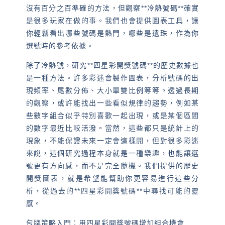
沒有百分之百準確的方法，但觀察**冷熱號碼**確實
是很多玩家在做的事。我們也會提供圖表工具，讓
你輕鬆看出哪些號碼是熱門，哪些是遺珠，作為你
選號時的參考依據。
除了冷熱號，研究**四星彩開獎號碼**的歷史數據也
是一種方法。許多彩迷會製作圖表，分析號碼的出
現頻率、尾數分佈、大小單雙比例等等。透過長期
的觀察，或許能找出一些看似規律的趨勢，例如某
些數字組合似乎特別喜歡一起出現，或是某個區間
的數字最近比較活潑。當然，這些都只是統計上的
現象，不能保證未來一定會這樣開，但對很多彩迷
來說，這個研究過程本身就是一種樂趣，也能讓選
號更有方向感，而不是完全隨機。我們提供的歷史
開獎圖表，就是希望能幫助你更容易進行這些分
析，從過去的**四星彩開獎號碼**中尋找可能的靈
感。
包牌策略入門：用四星彩開獎號碼增加組合機會