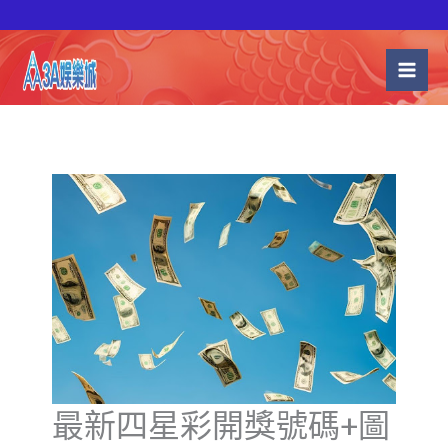
跳
至
主
要
內
容
最新四星彩開獎號碼+圖