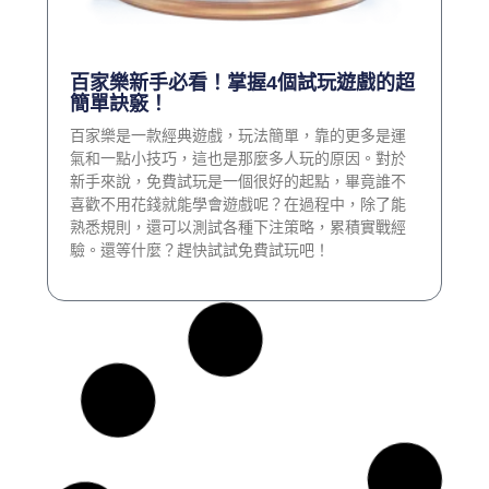
百家樂新手必看！掌握4個試玩遊戲的超
簡單訣竅！
百家樂是一款經典遊戲，玩法簡單，靠的更多是運
氣和一點小技巧，這也是那麼多人玩的原因。對於
新手來說，免費試玩是一個很好的起點，畢竟誰不
喜歡不用花錢就能學會遊戲呢？在過程中，除了能
熟悉規則，還可以測試各種下注策略，累積實戰經
驗。還等什麼？趕快試試免費試玩吧！