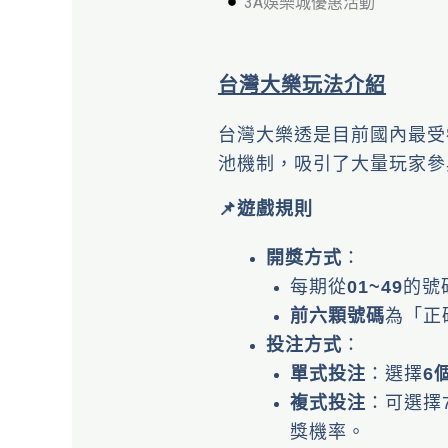
3A娛樂城優惠活動
台灣大樂玩法介紹
台灣大樂透是目前國內最受
池機制，吸引了大量玩家參
📌
遊戲規則
開獎方式
：
每期從
01~49
的號
前六顆號碼
為「正
投注方式
：
單式投注
：選擇
6
複式投注
：可選擇
獎機率。