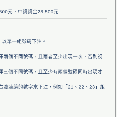
800元，中獎獎金28,500元
，以單一組號碼下注。
擇兩個不同號碼，且兩者至少出現一次，否則視
擇三個不同號碼，且至少有兩個號碼同時出現才
右邊連續的數字來下注，例如「21、22、23」組