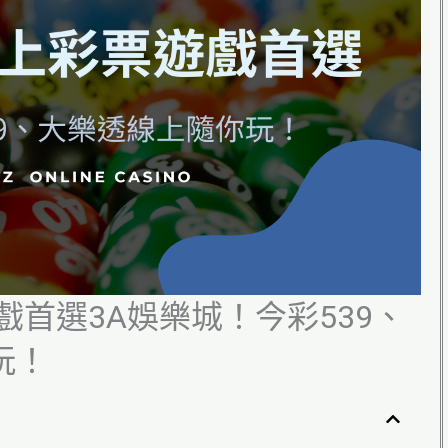
遊戲首選3A娛樂城！今彩539、
玩！