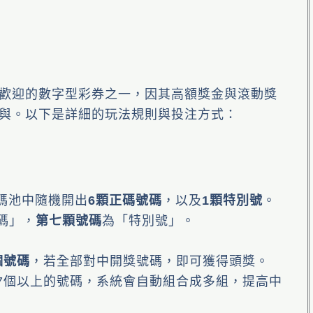
歡迎的數字型彩券之一，因其高額獎金與滾動獎
與。以下是詳細的玩法規則與投注方式：
碼池中隨機開出
6顆正碼號碼
，以及
1顆特別號
。
碼」，
第七顆號碼
為「特別號」。
個號碼
，若全部對中開獎號碼，即可獲得頭獎。
7個以上的號碼，系統會自動組合成多組，提高中