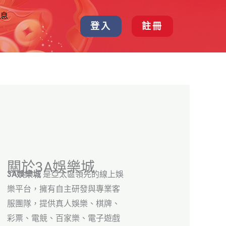
消息
登入
註冊
關於3A娛樂城
3A娛樂城
是亞太區領先的線上娛
樂平台，擁有自主研發與專業客
服團隊，提供真人娛樂、棋牌、
彩票、電競、百家樂、電子遊戲