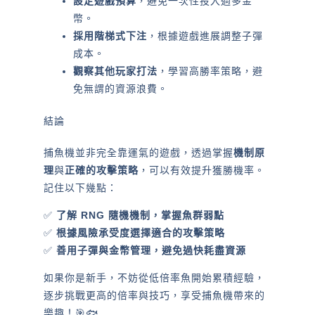
設定遊戲預算
，避免一次性投入過多金
幣。
採用階梯式下注
，根據遊戲進展調整子彈
成本。
觀察其他玩家打法
，學習高勝率策略，避
免無謂的資源浪費。
結論
捕魚機並非完全靠運氣的遊戲，透過掌握
機制原
理
與
正確的攻擊策略
，可以有效提升獲勝機率。
記住以下幾點：
✅
了解 RNG 隨機機制，掌握魚群弱點
✅
根據風險承受度選擇適合的攻擊策略
✅
善用子彈與金幣管理，避免過快耗盡資源
如果你是新手，不妨從低倍率魚開始累積經驗，
逐步挑戰更高的倍率與技巧，享受捕魚機帶來的
樂趣！🎯🐟