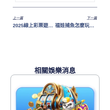
上一篇
下一篇
2025線上彩票遊戲首選3A娛樂城！今彩539、大樂透線上隨你玩！
福娃捕魚怎麼玩？最強攻略 + 高倍獎勵玩法解析！
相關娛樂消息