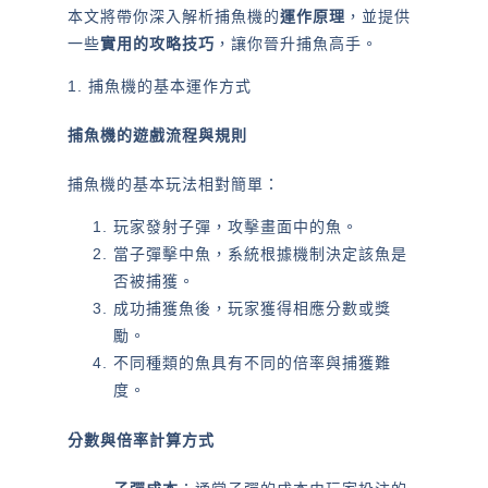
本文將帶你深入解析捕魚機的
運作原理
，並提供
一些
實用的攻略技巧
，讓你晉升捕魚高手。
1. 捕魚機的基本運作方式
捕魚機的遊戲流程與規則
捕魚機的基本玩法相對簡單：
玩家發射子彈，攻擊畫面中的魚。
當子彈擊中魚，系統根據機制決定該魚是
否被捕獲。
成功捕獲魚後，玩家獲得相應分數或獎
勵。
不同種類的魚具有不同的倍率與捕獲難
度。
分數與倍率計算方式