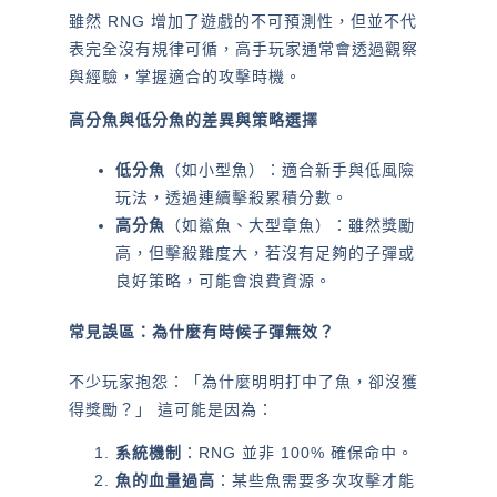
雖然 RNG 增加了遊戲的不可預測性，但並不代
表完全沒有規律可循，高手玩家通常會透過觀察
與經驗，掌握適合的攻擊時機。
高分魚與低分魚的差異與策略選擇
低分魚
（如小型魚）：適合新手與低風險
玩法，透過連續擊殺累積分數。
高分魚
（如鯊魚、大型章魚）：雖然獎勵
高，但擊殺難度大，若沒有足夠的子彈或
良好策略，可能會浪費資源。
常見誤區：為什麼有時候子彈無效？
不少玩家抱怨：「為什麼明明打中了魚，卻沒獲
得獎勵？」 這可能是因為：
系統機制
：RNG 並非 100% 確保命中。
魚的血量過高
：某些魚需要多次攻擊才能