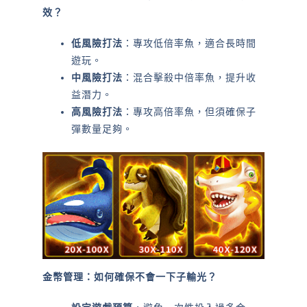
效？
低風險打法
：專攻低倍率魚，適合長時間
遊玩。
中風險打法
：混合擊殺中倍率魚，提升收
益潛力。
高風險打法
：專攻高倍率魚，但須確保子
彈數量足夠。
金幣管理：如何確保不會一下子輸光？