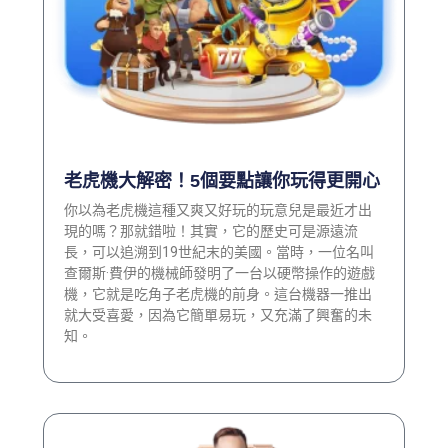
老虎機大解密！5個要點讓你玩得更開心
你以為老虎機這種又爽又好玩的玩意兒是最近才出
現的嗎？那就錯啦！其實，它的歷史可是源遠流
長，可以追溯到19世紀末的美國。當時，一位名叫
查爾斯·費伊的機械師發明了一台以硬幣操作的遊戲
機，它就是吃角子老虎機的前身。這台機器一推出
就大受喜愛，因為它簡單易玩，又充滿了興奮的未
知。