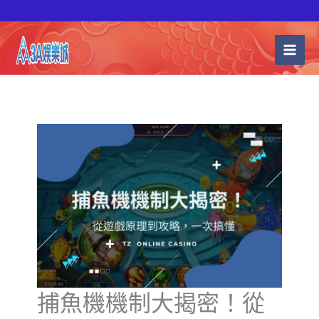
跳
至
主
要
內
容
捕魚機機制大揭密！從