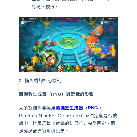
獲機率較低。
2. 捕魚機的核心機制
隨機數生成器（RNG）對遊戲的影響
大多數捕魚機採用
隨機數生成器
（
RNG
，
Random Number Generator）來決定魚是否被
擊中。這表示每次射擊的結果並非完全固定，而
是經過計算後隨機決定。