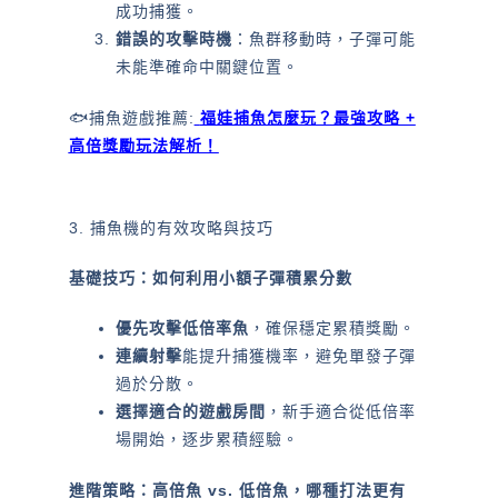
成功捕獲。
錯誤的攻擊時機
：魚群移動時，子彈可能
未能準確命中關鍵位置。
🐟捕魚遊戲推薦:
福娃捕魚怎麼玩？最強攻略 +
高倍獎勵玩法解析！
3. 捕魚機的有效攻略與技巧
基礎技巧：如何利用小額子彈積累分數
優先攻擊低倍率魚
，確保穩定累積獎勵。
連續射擊
能提升捕獲機率，避免單發子彈
過於分散。
選擇適合的遊戲房間
，新手適合從低倍率
場開始，逐步累積經驗。
進階策略：高倍魚 vs. 低倍魚，哪種打法更有