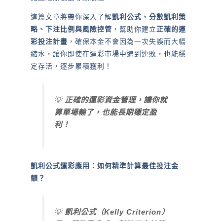
這篇文章將帶你深入了解
凱利公式、分數凱利策
略、下注比例與風險控管
，幫助你建立
正確的運
彩投注計畫
，確保本金不會因為一次失誤而大幅
縮水，讓你即使在運彩市場中遇到連敗，也能穩
定存活，逐步累積獲利！
💡
正確的運彩資金管理，讓你就
算單場輸了，也能長期穩定盈
利！
凱利公式運彩應用：如何精準計算最佳投注金
額？
💡
凱利公式（Kelly Criterion）