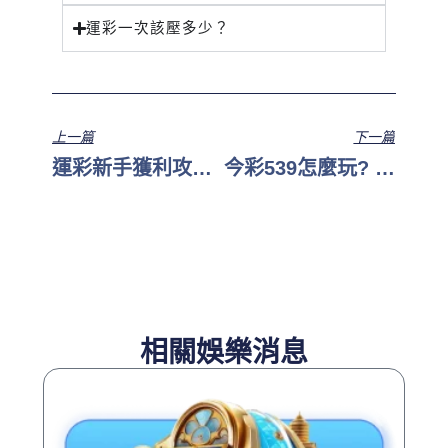
運彩一次該壓多少？
上一篇
下一篇
運彩新手獲利攻略：簡單6技巧提高勝率，不再靠運氣！
今彩539怎麼玩? 試手氣?選號技巧?穩定獲利策略！
相關娛樂消息