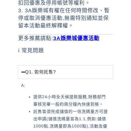
扣回優惠及停用帳號等權利。
3. 3A娛樂城有權在任何時間修改、暫
停或取消優惠活動,無需特別通知並保
留本活動最終解釋權。
更多推薦請點:
3A娛樂城優惠活動
ℹ️ 常見問題
Q1. 如何託售?
A:
提供24小時全天候提款服務,財務部門
審核完畢一般約兩分鐘內快速到帳。
託售皆須完成儲值的一倍洗碼量方可提
出申請(儲值洗碼量皆為1:1,例如:儲值
1000點,洗碼量即為1000點),活動及優