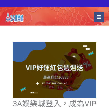
跳
至
主
要
內
容
3A娛樂城登入，成為VIP