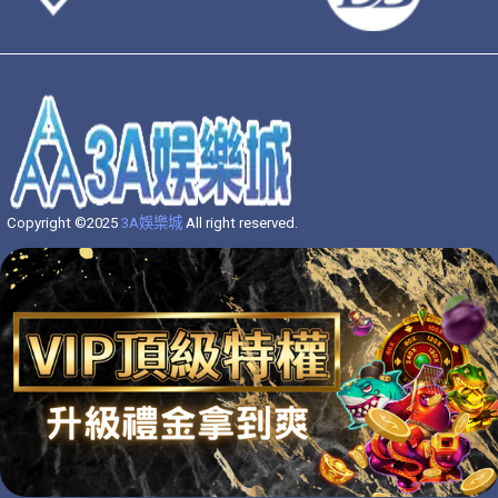
Copyright ©2025
3A娛樂城
All right reserved.