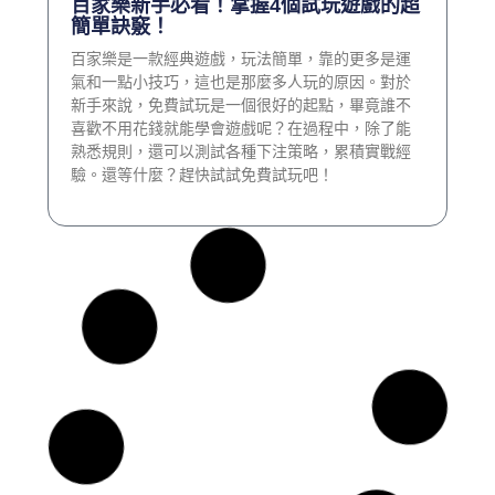
百家樂新手必看！掌握4個試玩遊戲的超
簡單訣竅！
百家樂是一款經典遊戲，玩法簡單，靠的更多是運
氣和一點小技巧，這也是那麼多人玩的原因。對於
新手來說，免費試玩是一個很好的起點，畢竟誰不
喜歡不用花錢就能學會遊戲呢？在過程中，除了能
熟悉規則，還可以測試各種下注策略，累積實戰經
驗。還等什麼？趕快試試免費試玩吧！