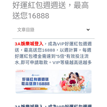
好運紅包週週送，最高
送您16888
文章目錄
3A娛樂城登入
，成為VIP好運紅包週週
送，最高送您16888，以週計算，每週
好運紅包禮金需達到"5倍"有效投注流
水,即可申請取款。VIP等級越高送越多