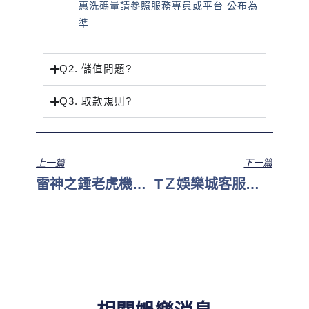
惠洗碼量請參照服務專員或平台 公布為
準
Q2. 儲值問題?
Q3. 取款規則?
上一篇
下一篇
雷神之錘老虎機，雷電轟擊全屏消除，最高51,000倍帶你爽賺！
TＺ娛樂城客服，24小時線上服務，解決玩家疑難雜症