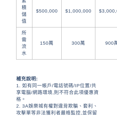
累
積
$500,000
$1,000,000
$3,000
儲
值
所
需
150萬
300萬
900
流
水
補充說明:
1. 如有同一帳戶/電話號碼/IP位置/共
享電腦/網路環境,則不符合此項優惠資
格。
2. 3A娛樂城有權對違背欺騙、套利、
攻擊單等非法獲利者嚴格監控,並保留