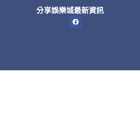
分享娛樂城最新資訊
F
a
c
e
b
o
o
k