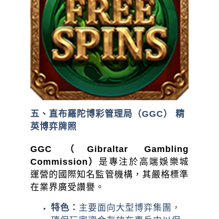
五、直布羅陀博彩管理局（GGC） 精
英博弈牌照
GGC（Gibraltar Gambling
Commission）
是專注於高端娛樂城
運營的國際知名監管機構，其嚴格標準
在業界廣受讚譽。
特色：
主要面向大型博弈集團，