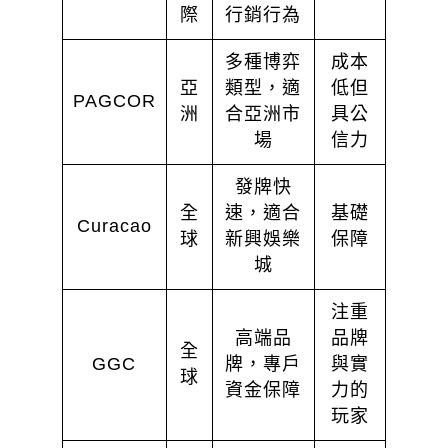
際
行銷行為
多種博弈
成本
亞
類型，適
低但
PAGCOR
洲
合亞洲市
具公
場
信力
發牌快
全
速，適合
基礎
Curacao
球
新興娛樂
保障
城
注重
高端品
品牌
全
GGC
牌，專戶
與實
球
資金保障
力的
玩家