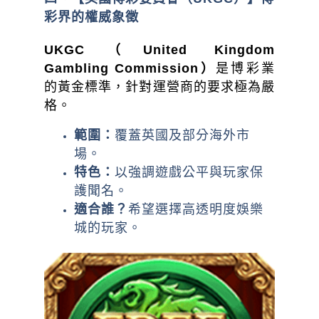
彩界的權威象徵
UKGC（United Kingdom
Gambling Commission）
是博彩業
的黃金標準，針對運營商的要求極為嚴
格。
範圍：
覆蓋英國及部分海外市
場。
特色：
以強調遊戲公平與玩家保
護聞名。
適合誰？
希望選擇高透明度娛樂
城的玩家。