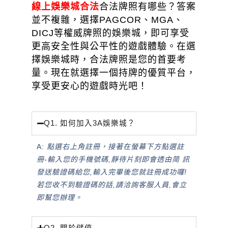
線上娛樂城合法
合法牌照有哪些？答案
並不複雜，選擇PAGCOR、MGA、
DICJ等權威牌照的娛樂城，即可享受
更高安全性與公平性的遊戲體驗。在選
擇娛樂城時，合法牌照是您的首要考
量。現在就選擇一個持牌的優質平台，
享受更安心的遊戲時光吧！
Q1. 如何加入3A娛樂城？
A:
點選右上角註冊，接著在螢幕下方點選註
冊-輸入您的手機號碼,靜待片刻即會透由简 訊
發送驗證碼給您,輸入完畢後您就註冊成功囉!
若您收不到驗證碼的話,請洽詢客服人員,會立
即幫您辦理。