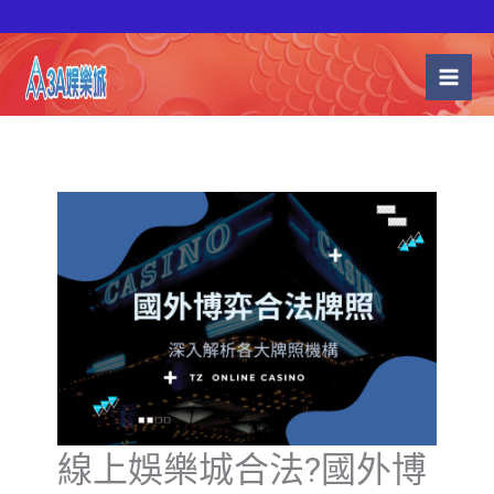
跳
至
主
要
內
容
線上娛樂城合法?國外博