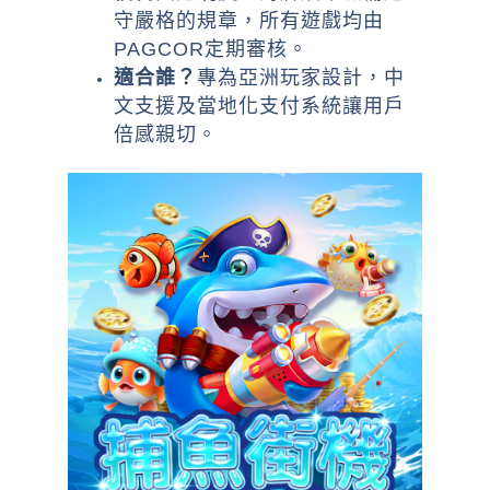
守嚴格的規章，所有遊戲均由
PAGCOR定期審核。
適合誰？
專為亞洲玩家設計，中
文支援及當地化支付系統讓用戶
倍感親切。