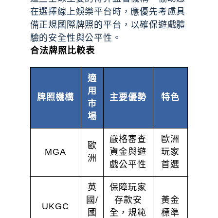
在選擇線上娛樂平台時，應優先考慮具
備正規國際牌照的平台，以確保遊戲體
驗的安全性與公平性。
合法牌照比較表
適
用
牌照機構
主要優勢
特色
市
場
嚴格審查
歐洲
歐
MGA
資金與遊
玩家
洲
戲公平性
首選
英
保障玩家
國/
存款安
黃金
UKGC
國
全，規範
標準