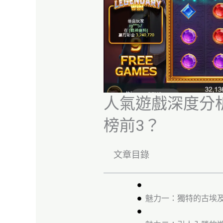
人氣遊戲深度分
榜前3？
文章目錄
魅力一：獨特的古埃