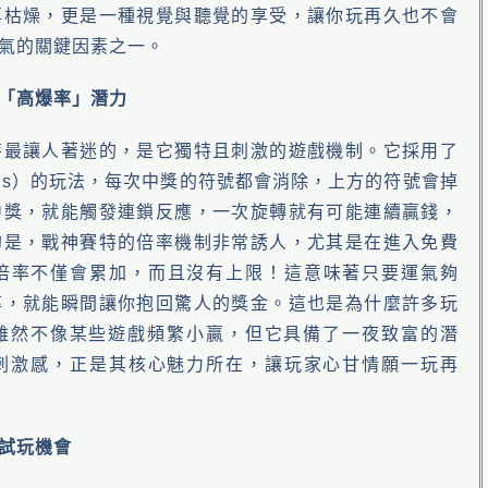
再枯燥，更是一種視覺與聽覺的享受，讓你玩再久也不會
氣的關鍵因素之一。
「高爆率」潛力
特最讓人著迷的，是它獨特且刺激的遊戲機制。它採用了
 Wins）的玩法，每次中獎的符號都會消除，上方的符號會掉
中獎，就能觸發連鎖反應，一次旋轉就有可能連續贏錢，
的是，戰神賽特的倍率機制非常誘人，尤其是在進入免費
式後，倍率不僅會累加，而且沒有上限！這意味著只要運氣夠
率，就能瞬間讓你抱回驚人的獎金。這也是為什麼許多玩
雖然不像某些遊戲頻繁小贏，但它具備了一夜致富的潛
刺激感，正是其核心魅力所在，讓玩家心甘情願一玩再
試玩機會