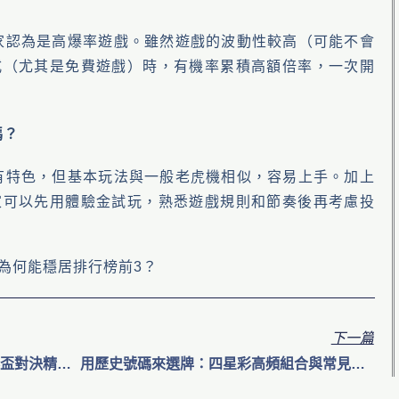
家認為是高爆率遊戲。雖然遊戲的波動性較高（可能不會
式（尤其是免費遊戲）時，有機率累積高額倍率，一次開
嗎？
有特色，但基本玩法與一般老虎機相似，容易上手。加上
家可以先用體驗金試玩，熟悉遊戲規則和節奏後再考慮投
下一篇
【即時更新】阿根廷 Vs 法國 世界盃對決精彩戰況！
用歷史號碼來選牌：四星彩高頻組合與常見搭配全整理