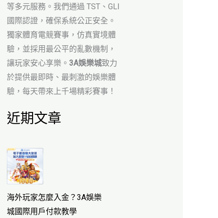
等多元服務。我們通過 TST、GLI
國際認證，確保系統公正安全。
獨家體育電競賽事，仿真實境體
驗，並採用最公平的亂數機制，
讓玩家安心享樂。
3A娛樂城
致力
於提供最即時、最刺激的娛樂體
驗，每天帶來上千場精彩賽事！
近期文章
海外玩家怎麼入金？3A娛樂
城國際用戶付款教學