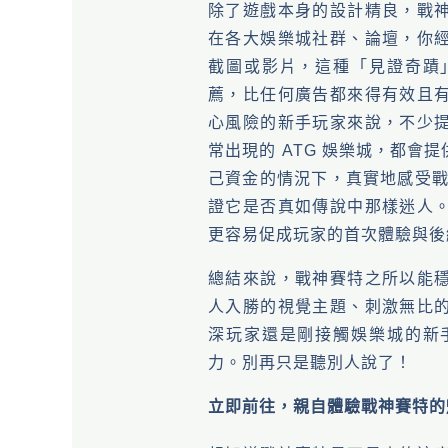
除了遊戲本身的設計精良，戰
在各大娛樂城社群、論壇，你
截圖或影片，這種「見證奇蹟
薦，比任何廣告都來得有效且
心風險的新手玩家來說，不少
常出現的 ATG 娛樂城，都會提
己資金的情況下，真實地感受戰神
證它是否真如傳說中那樣迷人
更容易促成玩家的首次體驗與後
總結來說，戰神賽特之所以能
人入勝的視覺主題、刺激無比
深玩家還是剛接觸娛樂城的新
力。別再只是聽別人說了！
立即前往，親自體驗戰神賽特的