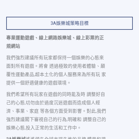
3A娛樂城策略目標
專業運動遊戲、線上網路娛樂城、線上彩票的正
規網站
我們強烈建議所有玩家都保持一個娛樂的心態來
面對所有遊戲。將會 透過極致的使用者體驗、顛
覆性運動產品,超本土化的個人服務來為所有玩 家
提供一個舒適健康的遊戲環境。
我們希望所有玩家在遊戲的同時能及時 調整好自
己的心態,切勿由於過度沉迷遊戲而造成個人經
濟、事業、家庭 等各個方面受到影響。對此,我們
強烈建議閣下審視自己的行為,明確和 調整自己的
娛樂心態,投入正常的生活和工作中。