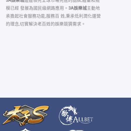
3A娛樂城
遙遙領先全球市場先進的品牌,體量和規
模已經 發展為國民級網路應用。
3A娛樂城
主動地
承擔起社會服務功能,服務百 姓,秉承低利潤化運營
的理念,切實解決老百姓的娛樂競猜需求。
3a娛樂城 了解更多