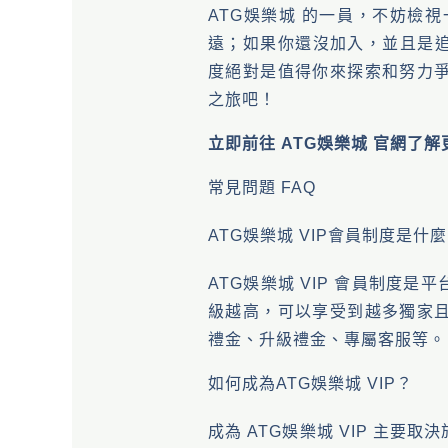
ATG娛樂城 的一員，不妨檢視
遠；如果你還沒加入，並且是追求
度絕對是值得你來探索和努力爭
之旅吧！
立即前往 ATG娛樂城 官網了解
常見問題 FAQ
ATG娛樂城 VIP會員制度是什
ATG娛樂城 VIP 會員制度
級越高，可以享受到越多獨家
禮金、升級禮金、專屬客服等。
如何成為ATG娛樂城 VIP？
成為 ATG娛樂城 VIP 主