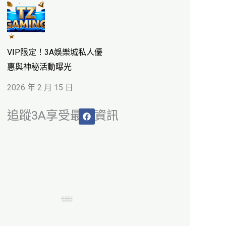
VIP限定！3A娛樂城私人優
惠與神秘活動曝光
2026 年 2 月 15 日
追蹤3A享受最新資訊
F
3A娛樂城、首選台灣線上娛樂城
a
c
推薦、保證出金
e
b
o
TU大獎娛樂城、首選台灣線上娛
o
樂城推薦、保證出金
k
JP大獎娛樂城、首選台灣線上娛樂城推薦、保證出金
鉅城娛樂城、首選台灣線上娛樂城推薦、保證出金
9M娛樂城、首選台灣線上娛樂城推薦、保證出金
T8娛樂城、首選台灣線上娛樂城推薦、保證出金