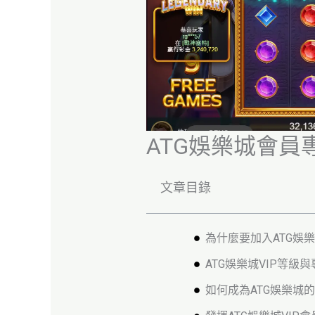
ATG娛樂城會員
文章目錄
為什麼要加入ATG娛樂
ATG娛樂城VIP等級
如何成為ATG娛樂城的