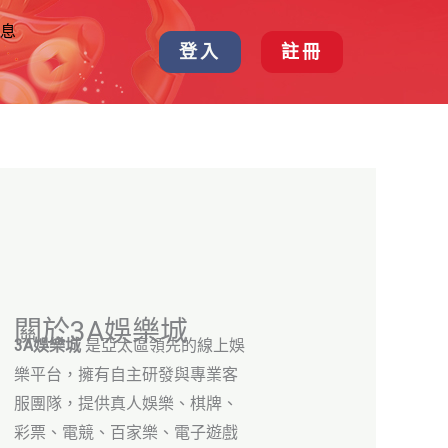
消息
登入
註冊
關於3A娛樂城
3A娛樂城
是亞太區領先的線上娛
樂平台，擁有自主研發與專業客
服團隊，提供真人娛樂、棋牌、
彩票、電競、百家樂、電子遊戲