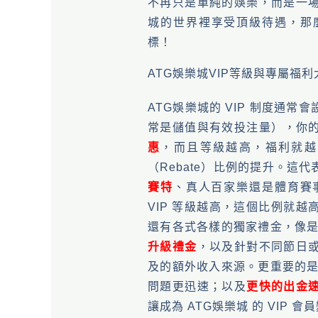
不再只是單純的娛樂，而是一
城的世界裡享受頂級待遇，那麼成
標！
ATG娛樂城VIP等級與專屬福
ATG娛樂城的 VIP 制度通
常是儲值與有效投注量），你的
惠
，而且等級越高，福利就越
（Rebate）比例的提升。這
賽特
、真人百家樂還是體育賽
VIP 等級越高，這個比例就
還有各式各樣的獨家禮金，像
升級禮金
，以及針對不同節日
及的額外收入來源。更重要的是，
問題更迅速；以及
更快的出金
讓成為 ATG娛樂城 的 VIP 