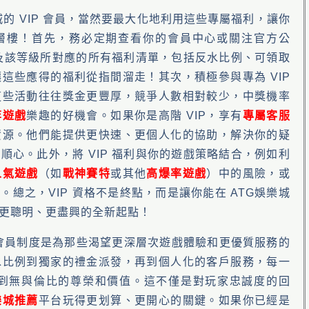
城的 VIP 會員，當然要最大化地利用這些專屬福利，讓你
層樓！首先，務必定期查看你的會員中心或關注官方公
級以及該等級所對應的所有福利清單，包括反水比例、可領取
這些應得的福利從指間溜走！其次，積極參與專為 VIP
這些活動往往獎金更豐厚，競爭人數相對較少，中獎機率
弈遊戲
樂趣的好機會。如果你是高階 VIP，享有
專屬客服
資源。他們能提供更快速、更個人化的協助，解決你的疑
順心。此外，將 VIP 福利與你的遊戲策略結合，例如利
人氣遊戲
（如
戰神賽特
或其他
高爆率遊戲
）中的風險，或
總之，VIP 資格不是終點，而是讓你能在 ATG娛樂城
更聰明、更盡興的全新起點！
P 會員制度是為那些渴望更深層次遊戲體驗和更優質服務的
水比例到獨家的禮金派發，再到個人化的客戶服務，每一
感受到無與倫比的尊榮和價值。這不僅是對玩家忠誠度的回
樂城推薦
平台玩得更划算、更開心的關鍵。如果你已經是