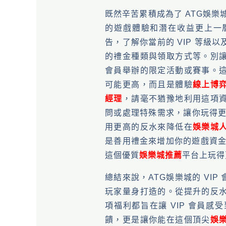
既然辛苦累積成為了 ATG娛樂
的遊戲體驗和潛在收益更上一
告，了解你當前的 VIP 等
的禮金種類與領取方式等。別讓
會員舉辦的限定活動或賽事。
可能更高，而且是體驗
線上博
經理
，請毫不猶豫地利用這項
問或處理特殊需求，讓你玩得更
用更高的反水來降低在
娛樂城
是善用禮金來增加你的遊戲資金。
這個優質
娛樂城推薦
平台上玩得
總結來說，ATG娛樂城的 VI
玩家量身打造的。從提升的反
項福利都旨在讓 VIP 會員
饋，更是讓你能在這個頂尖
娛