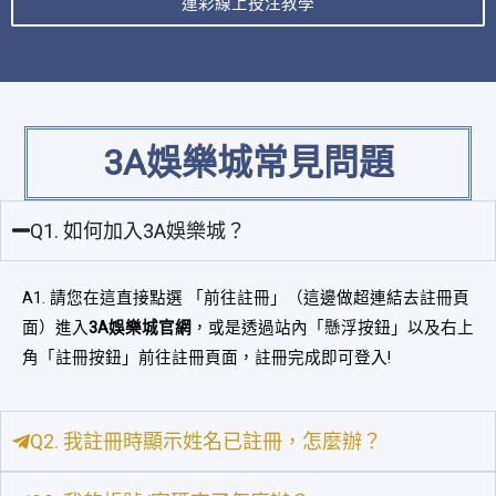
運彩線上投注教學
3A娛樂城常見問題
Q1. 如何加入3A娛樂城？
A1. 請您在這直接點選 「前往註冊」（這邊做超連結去註冊頁
面）進入
3A娛樂城官網
，或是透過站內「懸浮按鈕」以及右上
角「註冊按鈕」前往註冊頁面，註冊完成即可登入!
Q2. 我註冊時顯示姓名已註冊，怎麼辦？