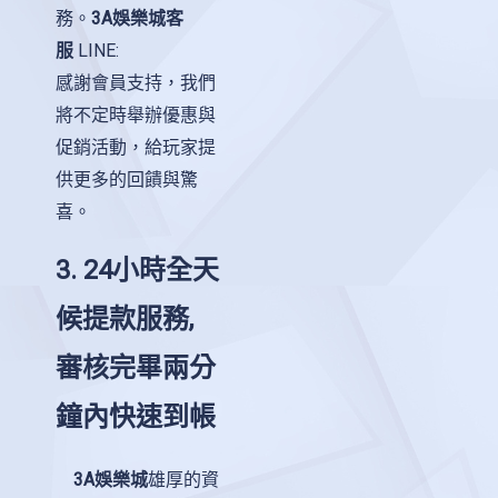
務。
3A娛樂城客
服
LINE:
感謝會員支持，我們
將不定時舉辦優惠與
促銷活動，給玩家提
供更多的回饋與驚
喜。
3. 24小時全天
候提款服務,
審核完畢兩分
鐘內快速到帳
3A娛樂城
雄厚的資