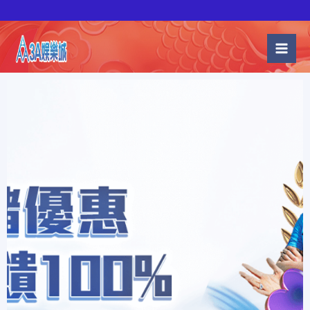
跳
至
主
要
內
容