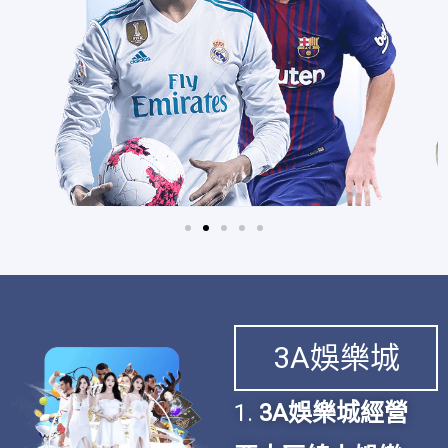
3A娛樂城
1.
3A娛樂城經營