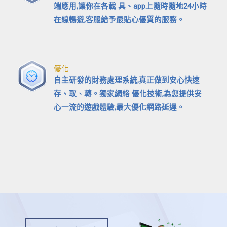
端應用,讓你在各載 具、app上隨時隨地24小時
在線暢遊,客服給予最貼心優質的服務。
優化
自主研發的財務處理系統,真正做到安心快速
存、取、轉。獨家網絡 優化技術,為您提供安
心一流的遊戲體驗,最大優化網路延遲。