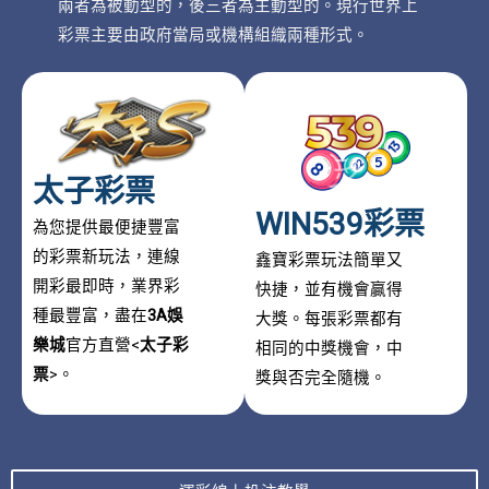
兩者為被動型的，後三者為主動型的。現行世界上
彩票主要由政府當局或機構組織兩種形式。
太子彩票
WIN539彩票
為您提供最便捷豐富
的彩票新玩法，連線
鑫寶彩票玩法簡單又
開彩最即時，業界彩
快捷，並有機會贏得
種最豐富，盡在
3A娛
大獎。每張彩票都有
樂城
官方直營<
太子彩
相同的中獎機會，中
票
>。
獎與否完全隨機。