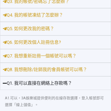
Q3. 我的帳號/密碼忘了怎麼辦？
Q4. 我的帳號凍結了怎麼辦？
Q5. 如何更改我的密碼？
Q6. 如何更改個人註冊信息?
Q7. 我想重新註冊一個帳號可以嗎？
Q8. 我想刪除/註銷我的會員帳號可以嗎？
Q1. 我可以直接在網絡上存款嗎？
A1.可以，3A娛樂城提供便利的在線存款選擇，登入帳號即可
選擇「線上儲值」。