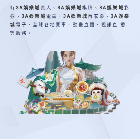
有
3A娛樂城
真人、
3A娛樂城
棋牌、
3A娛樂城
彩
券、
3A娛樂城
電競、
3A娛樂城
百家樂、
3A娛樂
城
電子、全球各地賽事、動畫直播、視訊直 播
等服務。