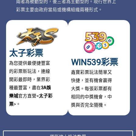
兩者為被動型的，後三者為主動型的。現行世界上
彩票主要由政府當局或機構組織兩種形式。
太子彩票
WIN539彩票
為您提供最便捷豐富
的彩票新玩法，連線
鑫寶彩票玩法簡單又
開彩最即時，業界彩
快捷，並有機會贏得
種最豐富，盡在
3A娛
大獎。每張彩票都有
樂城
官方直營<
太子彩
相同的中獎機會，中
票
>。
獎與否完全隨機。