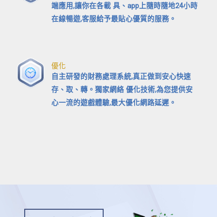
端應用,讓你在各載 具、app上隨時隨地24小時
在線暢遊,客服給予最貼心優質的服務。
優化
自主研發的財務處理系統,真正做到安心快速
存、取、轉。獨家網絡 優化技術,為您提供安
心一流的遊戲體驗,最大優化網路延遲。