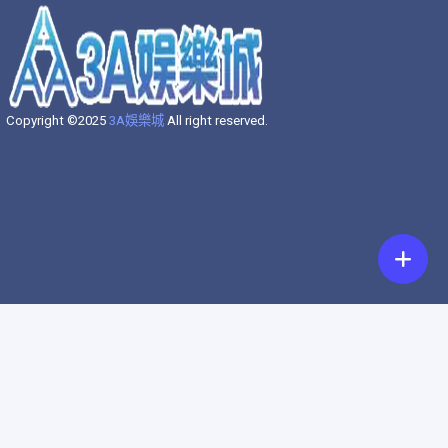
Copyright ©2025
3A娛樂城
All right reserved.
分享娛樂城最新資訊
F
a