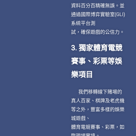
資料百分百精確無誤。並
通過國際博弈實驗室(GLI)
系統平台測
試，確保遊戲的公信力。
3. 獨家體育電競
賽事、彩票等娛
樂項目
我們移轉線下賭場的
真人百家、棋牌及老虎機
等之外，豐富多樣的娛樂
城遊戲、
體育電競賽事、彩票，如
臨現場實境。