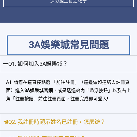
運彩線上投注教學
3A娛樂城常見問題
Q1. 如何加入3A娛樂城？
A1. 請您在這直接點選 「前往註冊」（這邊做超連結去註冊頁
面）進入
3A娛樂城官網
，或是透過站內「懸浮按鈕」以及右上
角「註冊按鈕」前往註冊頁面，註冊完成即可登入!
Q2. 我註冊時顯示姓名已註冊，怎麼辦？