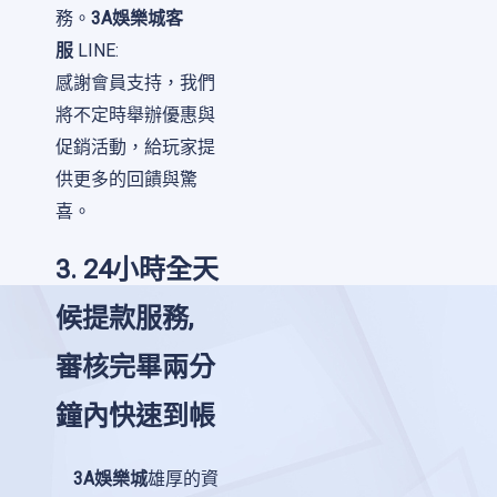
務。
3A娛樂城客
服
LINE:
感謝會員支持，我們
將不定時舉辦優惠與
促銷活動，給玩家提
供更多的回饋與驚
喜。
3. 24小時全天
候提款服務,
審核完畢兩分
鐘內快速到帳
3A娛樂城
雄厚的資