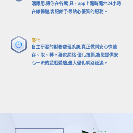
端應用,讓你在各載 具、app上隨時隨地24小時
在線暢遊,客服給予最貼心優質的服務。
優化
自主研發的財務處理系統,真正做到安心快速
存、取、轉。獨家網絡 優化技術,為您提供安
心一流的遊戲體驗,最大優化網路延遲。