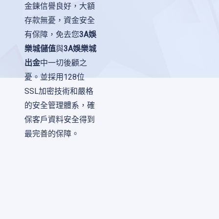
金鍊信譽良好，大額
存款無憂，資金安全
有保障，免去您
3A娛
樂城儲值
與
3A娛樂城
出金
中一切後顧之
憂。並採用128位
SSL加密技術和嚴格
的安全管理體系，確
保客戶資料安全得到
最完善的保障。