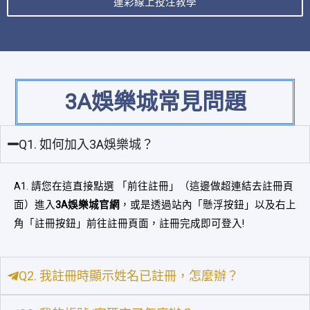
運彩線上投注教學
3A娛樂城常見問題
Q1. 如何加入3A娛樂城？
A1. 請您在這直接點選 「前往註冊」（這邊做超連結去註冊頁
面）進入
3A娛樂城官網
，或是透過站內「懸浮按鈕」以及右上
角「註冊按鈕」前往註冊頁面，註冊完成即可登入!
Q2. 我註冊時顯示姓名已註冊，怎麼辦？