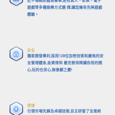
近千場精彩體育賽事,更有真人、彩票、電子
遊戲等多種娛樂方式選 擇,讓您擁有完美遊戲
體驗。
安全
獨家開發專利,採用128位加密技術和嚴格的安
全管理體系,金資得到 最完善保障讓你用的開
心,玩的也安心,無後顧之憂!
便捷
引領市場先鋒及卓越技術,自主研發了全套終