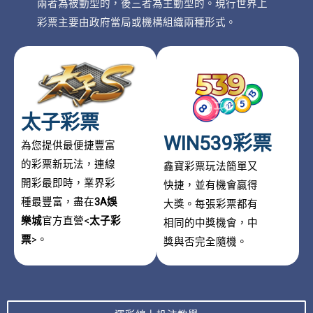
兩者為被動型的，後三者為主動型的。現行世界上
彩票主要由政府當局或機構組織兩種形式。
太子彩票
WIN539彩票
為您提供最便捷豐富
的彩票新玩法，連線
鑫寶彩票玩法簡單又
開彩最即時，業界彩
快捷，並有機會贏得
種最豐富，盡在
3A娛
大獎。每張彩票都有
樂城
官方直營<
太子彩
相同的中獎機會，中
票
>。
獎與否完全隨機。