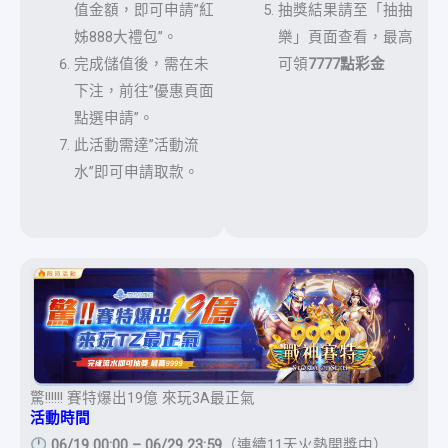
值金額，即可申請”紅
抽獎結果請至「抽抽
姊888大禮包”。
樂」頁面查看，最高
完成儲值後，需在未
可領
7777點彩金
下注，前往”優惠頁面
點選申請”。
此活動需達”活動流
水”即可申請取款。
驚!!!!!! 賽特爆出19億 來玩3A最正氣
活動時間
06/19 00:00 – 06/29 23:59
（連續11天火熱開獎中）