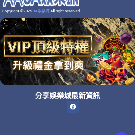
Copyright ©2025
3A娛樂城
All right reserved.
分享娛樂城最新資訊
F
a
c
e
b
o