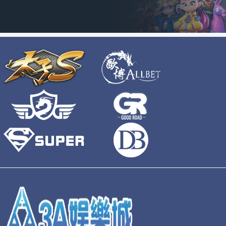
3a娛樂城 了解更多