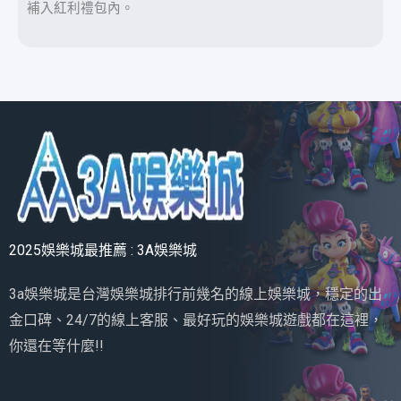
補入紅利禮包內。
2025娛樂城最推薦 : 3A娛樂城
3a娛樂城是台灣娛樂城排行前幾名的線上娛樂城，穩定的出
金口碑、24/7的線上客服、最好玩的娛樂城遊戲都在這裡，
你還在等什麼!!