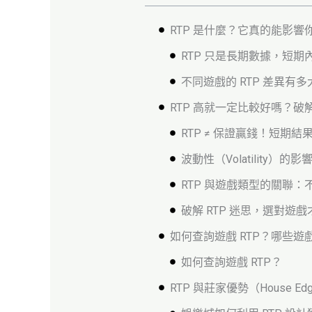
RTP 是什麼？它真的能影響
RTP 只是長期數據，短期
不同遊戲的 RTP 差異有多
RTP 高就一定比較好嗎？破
RTP ≠ 保證贏錢！短期
波動性（Volatility）
RTP 與遊戲類型的關聯：不
破解 RTP 迷思，選對遊
如何查詢遊戲 RTP？哪些遊戲
如何查詢遊戲 RTP？
RTP 與莊家優勢（House E