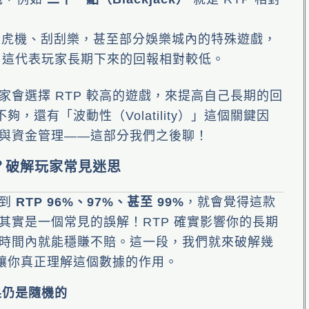
老虎機、刮刮樂，甚至部分娛樂城內的特殊遊戲，
，這代表玩家長期下來的回報相對較低。
家會選擇 RTP 較高的遊戲，來提高自己長期的回
夠，還有「波動性（Volatility）」這個關鍵因
與資金管理——這部分我們之後聊！
嗎？破解玩家常見迷思
看到
RTP 96%、97%、甚至 99%
，就會覺得這款
其實是一個常見的誤解！RTP 確實影響你的長期
時間內就能穩賺不賠。這一段，我們就來破解幾
，讓你真正理解這個數據的作用。
果仍是隨機的