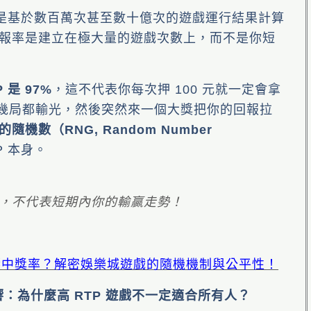
是基於數百萬次甚至數十億次的遊戲運行結果計算
報率是建立在極大量的遊戲次數上，而不是你短
P 是 97%
，這不代表你每次押 100 元就一定會拿
連續幾局都輸光，然後突然來一個大獎把你的回報拉
的隨機數（RNG, Random Number
P 本身。
」，不代表短期內你的輸贏走勢！
影響中獎率？解密娛樂城遊戲的隨機機制與公平性！
的影響：為什麼高 RTP 遊戲不一定適合所有人？