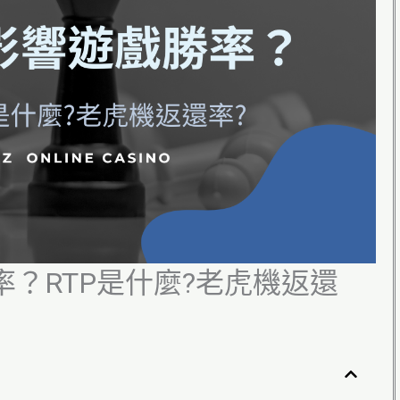
勝率？RTP是什麼?老虎機返還