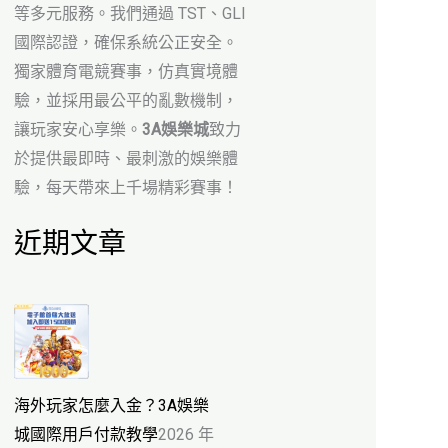
等多元服務。我們通過 TST、GLI
國際認證，確保系統公正安全。
獨家體育電競賽事，仿真實境體
驗，並採用最公平的亂數機制，
讓玩家安心享樂。
3A娛樂城
致力
於提供最即時、最刺激的娛樂體
驗，每天帶來上千場精彩賽事！
近期文章
海外玩家怎麼入金？3A娛樂
城國際用戶付款教學
2026 年