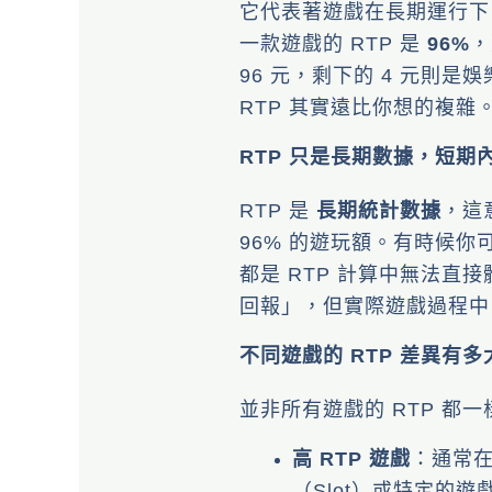
它代表著遊戲在長期運行下
一款遊戲的 RTP 是
96%
，
96 元，剩下的 4 元則
RTP 其實遠比你想的複雜
RTP 只是長期數據，短期
RTP 是
長期統計數據
，這
96% 的遊玩額。有時候
都是 RTP 計算中無法直
回報」，但實際遊戲過程中
不同遊戲的 RTP 差異有多
並非所有遊戲的 RTP 都
高 RTP 遊戲
：通常
（Slot）或特定的