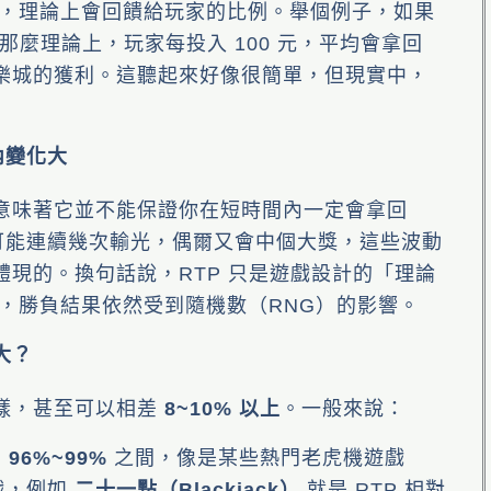
，理論上會回饋給玩家的比例。舉個例子，如果
那麼理論上，玩家每投入 100 元，平均會拿回
是娛樂城的獲利。這聽起來好像很簡單，但現實中，
。
內變化大
意味著它並不能保證你在短時間內一定會拿回
你可能連續幾次輸光，偶爾又會中個大獎，這些波動
接體現的。換句話說，RTP 只是遊戲設計的「理論
，勝負結果依然受到隨機數（RNG）的影響。
大？
一樣，甚至可以相差
8~10% 以上
。一般來說：
在
96%~99%
之間，像是某些熱門老虎機遊戲
遊戲，例如
二十一點（Blackjack）
就是 RTP 相對