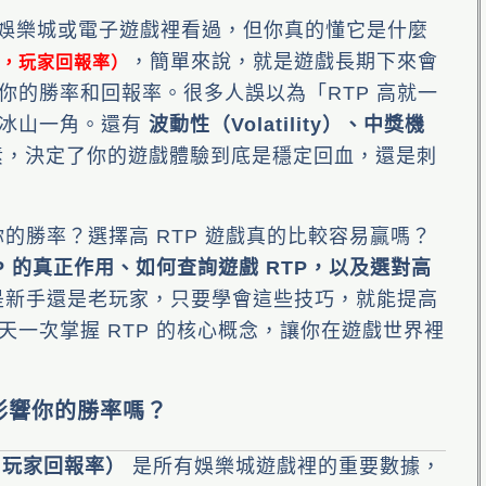
娛樂城或電子遊戲裡看過，但你真的懂它是什麼
，簡單來說，就是遊戲長期下來會
ayer，玩家回報率）
你的勝率和回報率。很多人誤以為「RTP 高就一
是冰山一角。還有
波動性（Volatility）、中獎機
，決定了你的遊戲體驗到底是穩定回血，還是刺
你的勝率？選擇高 RTP 遊戲真的比較容易贏嗎？
P 的真正作用、如何查詢遊戲 RTP，以及選對高
是新手還是老玩家，只要學會這些技巧，就能提高
天一次掌握 RTP 的核心概念，讓你在遊戲世界裡
能影響你的勝率嗎？
yer，玩家回報率）
是所有娛樂城遊戲裡的重要數據，