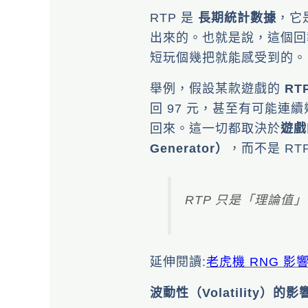
RTP 是
長期統計數據
，它
出來的。也就是說，這個回
短玩個幾把就能感受到的。
舉例，假設某款遊戲的
RT
回 97 元，甚至有可能
回來。這一切都取決於
遊戲
Generator）
，而不是 RT
RTP 只是「理論值
延伸閱讀:
老
虎機 RNG 
波動性（Volatility）