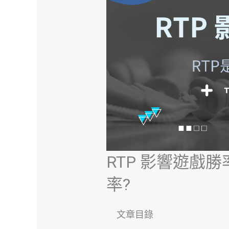
RTP 影響遊戲
率?
文章目錄