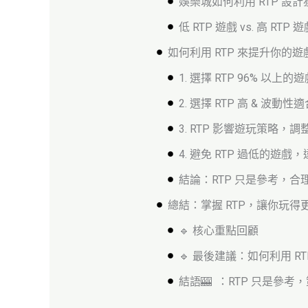
娛樂城如何利用 RTP 設
低 RTP 遊戲 vs. 高 R
如何利用 RTP 來提升你的
1. 選擇 RTP 96% 以
2. 選擇 RTP 高 & 波動
3. RTP 影響遊玩策略，
4. 避免 RTP 過低的遊
結論：RTP 只是參考，合
總結：掌握 RTP，讓你玩得
🔹 核心重點回顧
🔹 最後建議：如何利用 R
結語🎰 ：RTP 只是參