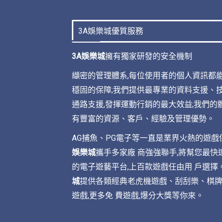
3A娛樂城優質服務
3A娛樂城
擁有獨家研發的安全機制
纈密的管理體系,每位使用者的個人資訊都
穩固的保障;我們提供最專業的資料支援、
通路支援,發揮運動行銷的最大效益;我們的
有豐富的資源、客戶、經驗及管理優勢。
AG捕魚、PG電子等一直是業界火熱的遊戲
娛樂城
攜手多家廠 商強強聯手,將幫您最快
的電子遊藝平台,上百款遊戲任由用 戶選擇
城
提供各類經典老虎機遊戲、刮刮樂、棋
遊戲,更多免 費遊戲,爆分大獎等你來。