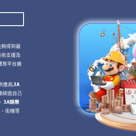
能夠得到最
技術支援及
體育平台擁
供應商,
3A
速締造自己
。
3A娛樂
牌、街機等