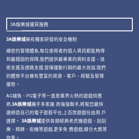
3A娛樂城優質服務
3A娛樂城
擁有獨家研發的安全機制
纈密的管理體系,每位使用者的個人資訊都能夠得
到最穩固的保障;我們提供最專業的資料支援、技
術支援及通路支援,發揮運動行銷的最大效益;我們
的體育平台擁有豐富的資源、客戶、經驗及管理
優勢。
AG捕魚、PG電子等一直是業界火熱的遊戲供應
商,
3A娛樂城
攜手多家廠 商強強聯手,將幫您最快
速締造自己的電子遊藝平台,上百款遊戲任由用 戶
選擇。
3A娛樂城
提供各類經典老虎機遊戲、刮刮
樂、棋牌、街機等遊戲,更多免 費遊戲,爆分大獎等
你來。