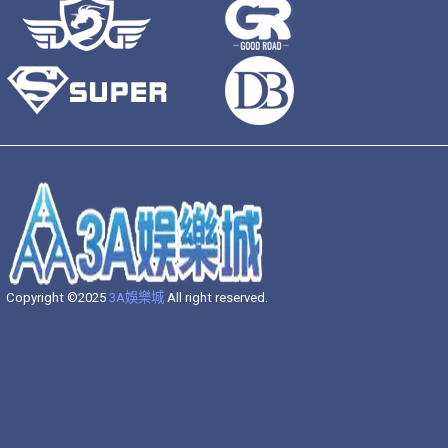
Copyright ©2025
3A娛樂城
All right reserved.