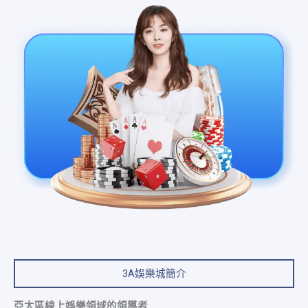
3A娛樂城簡介
亞太區線上娛樂領域的領導者