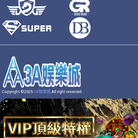
Copyright ©2025
3A娛樂城
All right reserved.