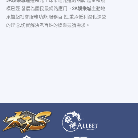
3A娛樂城
遙遙領先全球市場先進的品牌,體量和規
模已經 發展為國民級網路應用。
3A娛樂城
主動地
承擔起社會服務功能,服務百 姓,秉承低利潤化運營
的理念,切實解決老百姓的娛樂競猜需求。
3a娛樂城 了解更多