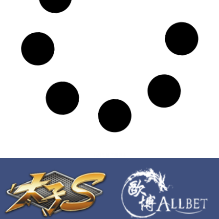
3a娛樂城 了解更多