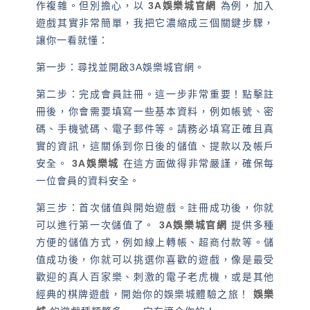
作複雜。但別擔心，以
3A娛樂城官網
為例，加入
遊戲其實非常簡單，我把它濃縮成三個關鍵步驟，
讓你一看就懂：
第一步：尋找並開啟3A娛樂城官網。
第二步：完成會員註冊。這一步非常重要！點擊註
冊後，你會需要填寫一些基本資料，例如帳號、密
碼、手機號碼、電子郵件等。請務必填寫正確且真
實的資訊，這關係到你日後的儲值、提款以及帳戶
安全。
3A娛樂城
在這方面做得非常嚴謹，確保每
一位會員的資料安全。
第三步：首次儲值與開始遊戲。註冊成功後，你就
可以進行第一次儲值了。
3A娛樂城官網
提供多種
方便的儲值方式，例如線上轉帳、超商付款等。儲
值成功後，你就可以挑選你喜歡的遊戲，像是最受
歡迎的真人百家樂、刺激的電子老虎機，或是其他
經典的棋牌遊戲，開始你的娛樂城體驗之旅！
娛樂