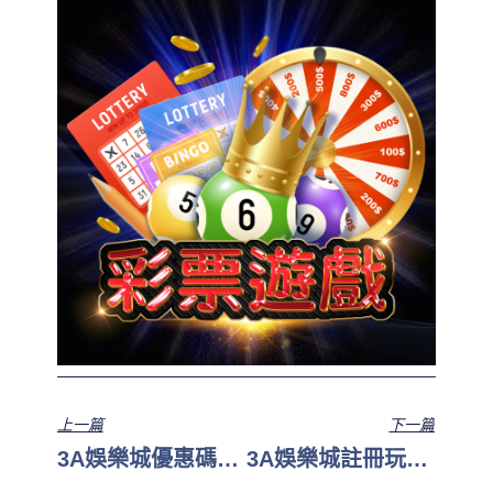
上一篇
下一篇
3A娛樂城優惠碼玩家口碑力推！3A娛樂城成為最受信賴的線上娛樂城首選
3A娛樂城註冊玩家口碑力推！3A娛樂城成為最受信賴的線上娛樂城首選