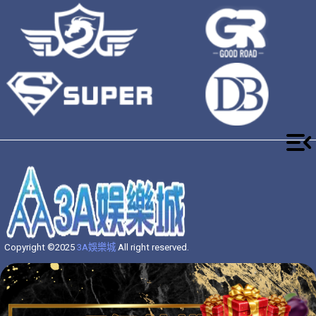
Copyright ©2025
3A娛樂城
All right reserved.