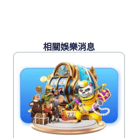
相關娛樂消息