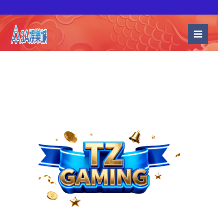
跳
至
主
要
內
容