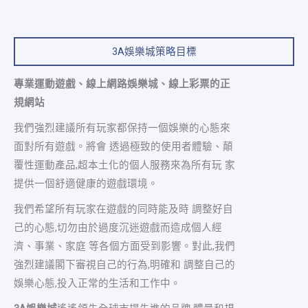
3A娛樂城策略目標
專業運動遊戲、線上網路娛樂城、線上彩票的正
規網站
我們強烈建議所有玩家都保持一個娛樂的心態來
面對所有遊戲。將會 透過極致的使用者體驗、顛
覆性運動產品,超本土化的個人服務來為所有玩 家
提供一個舒適健康的遊戲環境。
我們希望所有玩家在遊戲的同時能及時 調整好自
己的心態,切勿由於過度沉迷遊戲而造成個人經
濟、事業、家庭 等各個方面受到影響。對此,我們
強烈建議閣下審視自己的行為,明確和 調整自己的
娛樂心態,投入正常的生活和工作中。