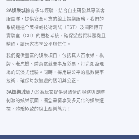
3A娛樂城
擁有多年經驗，結合自主研發與專業客
服團隊，提供安全可靠的線上娛樂服務。我們的
系統通過全美權威技術測試（TST）及國際博弈
實驗室（GLI）的嚴格考核，確保遊戲資料隨機且
精確，讓玩家盡享公平與信任。
我們提供豐富的娛樂項目，包括真人百家樂、棋
牌、老虎機、體育電競賽事及彩票，打造如臨現
場的沉浸式體驗。同時，採用最公平的亂數機率
技術，確保每款遊戲的透明與公正。
3A娛樂城
致力於為玩家提供最熱情的服務與即時
刺激的娛樂氛圍，讓您盡情享受多元化的娛樂選
擇，體驗極致的線上娛樂魅力！