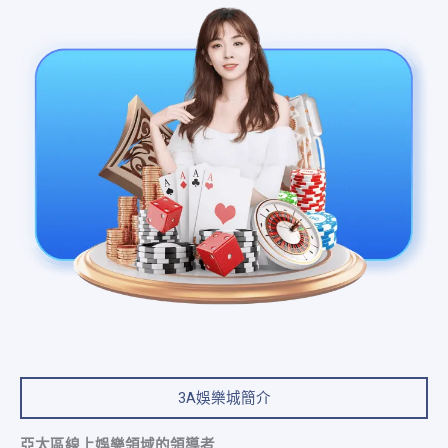
3A娛樂城簡介
亞太區線上娛樂領域的領導者