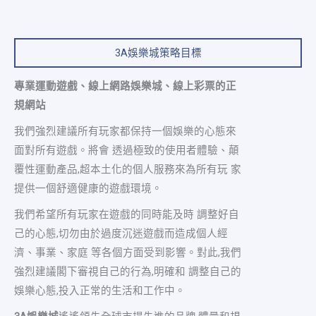
3A娛樂城策略目標
專業運動遊戲、線上網路娛樂城、線上彩票的正
規網站
我們強烈建議所有玩家都保持一個娛樂的心態來
面對所有遊戲。將會 透過極致的使用者體驗、顛
覆性運動產品,超本土化的個人服務來為所有玩 家
提供一個舒適健康的遊戲環境。
我們希望所有玩家在遊戲的同時能及時 調整好自
己的心態,切勿由於過度沉迷遊戲而造成個人經
濟、事業、家庭 等各個方面受到影響。對此,我們
強烈建議閣下審視自己的行為,明確和 調整自己的
娛樂心態,投入正常的生活和工作中。