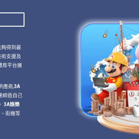
能夠得到最
技術支援及
體育平台擁
供應商,
3A
速締造自己
。
3A娛樂
牌、街機等