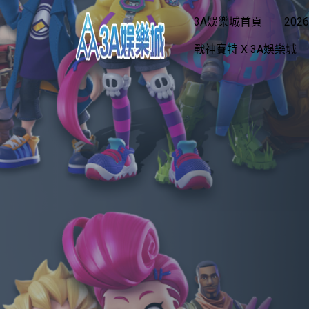
跳
3A娛樂城首頁
202
至
主
戰神賽特 X 3A娛樂城
要
內
容
關於3A娛樂城