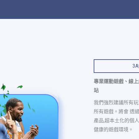
3
專業運動遊戲、線上
站
我們強烈建議所有玩
所有遊戲。將會 透
產品,超本土化的個
健康的遊戲環境。