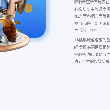
我們希望所有玩家在
心態,切勿由於過度
家庭 等各個方面受
視自己的行為,明確和
生活和工作中。
3A娛樂城
遙遙領先全
經 發展為國民級網
會服務功能,服務百 
決老百姓的娛樂競猜