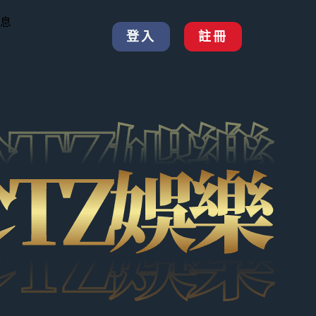
消息
登入
註冊