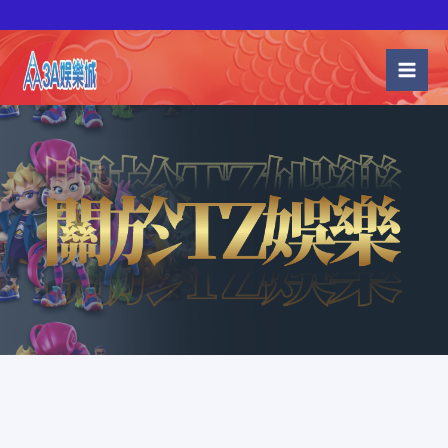
跳
至
主
要
內
容