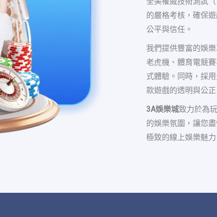
全美權威技術測試（T
的嚴格考核，確保遊
公平與信任。
我們提供豐富的娛樂
老虎機、體育電競賽
式體驗。同時，採用
款遊戲的透明與公正
3A娛樂城
致力於為
的娛樂氛圍，讓您盡
極致的線上娛樂魅力