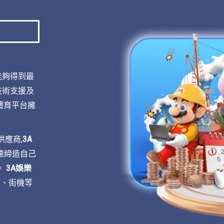
能夠得到最
技術支援及
體育平台擁
供應商,
3A
速締造自己
。
3A娛樂
牌、街機等