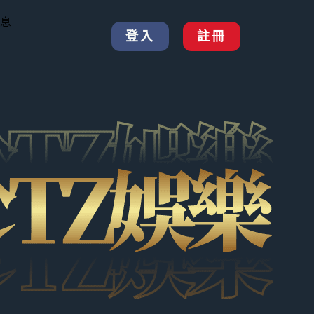
消息
登入
註冊