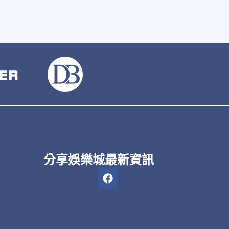
分享娛樂城最新資訊
F
a
c
e
b
o