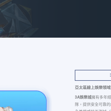
亞太區線上娛樂領域
3A娛樂城
擁有多年
隊，提供安全可靠的