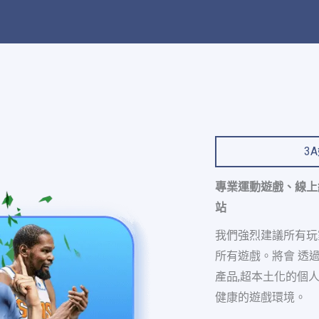
3
專業運動遊戲、線上
站
我們強烈建議所有玩
所有遊戲。將會 透
產品,超本土化的個
健康的遊戲環境。