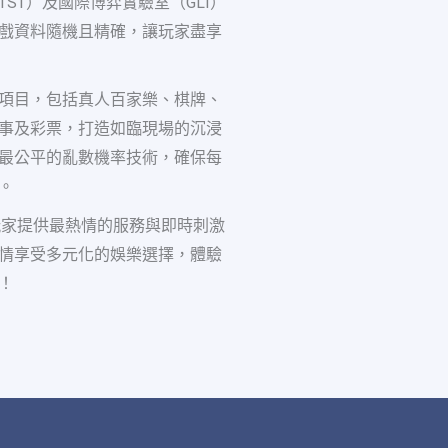
ST）及國際博弈實驗室（GLI）
戲資料隨機且精確，讓玩家盡享
項目，包括真人百家樂、棋牌、
事及彩票，打造如臨現場的沉浸
最公平的亂數機率技術，確保每
。
玩家提供最熱情的服務與即時刺激
情享受多元化的娛樂選擇，體驗
！