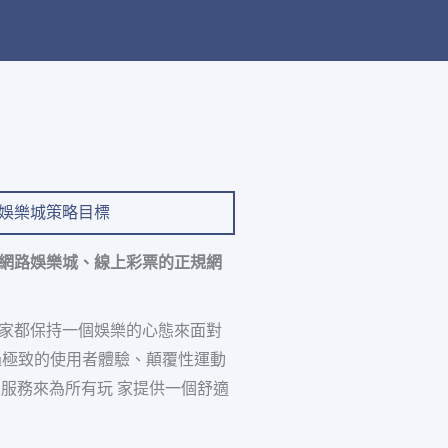
A娛樂城策略目標
網路娛樂城、線上彩票的正規網
家都保持一個娛樂的心態來面對
過極致的使用者體驗、顛覆性運動
人服務來為所有玩 家提供一個舒適