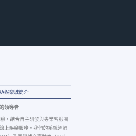
3A娛樂城簡介
的領導者
經驗，結合自主研發與專業客服團
線上娛樂服務。我們的系統通過