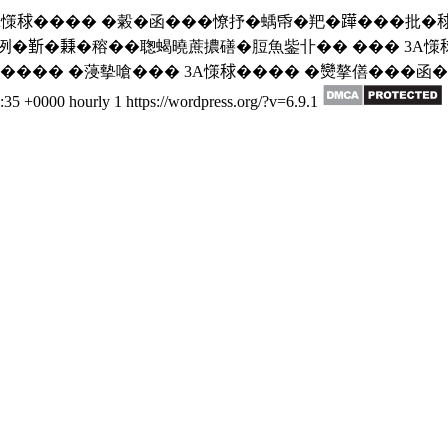
3A憡𥟇���� �糓�函���憭抒�蝺帋�羓�𨅯���批�𥟇
𣂷�𥡝�穃��聦蝎曉蔗擃磰�脰魚鈭卝�� ��� 3A憡𥟇
憡𥟇���� �蓡摰嗆��� 3A憡𥟇���� �𤓖摮僐���
2:35 +0000
hourly
1
https://wordpress.org/?v=6.9.1