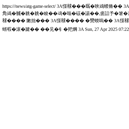
https:///news/atg-game-select/
3A憡𥟇���𤾸�䀹䲮蝬脩�� 
𧢲䲮�𢒰�䠷�䠷�睃��䲰�嗡�硋�諹��,瘥誩予�箸�冽�
𥟇���� 敶拙��� 3A憡𥟇���� �𤓖蝡嗚�� 3A
蝑㗇�滚�踺�� ��见�钅�羓焵 3A
Sun, 27 Apr 2025 07:2