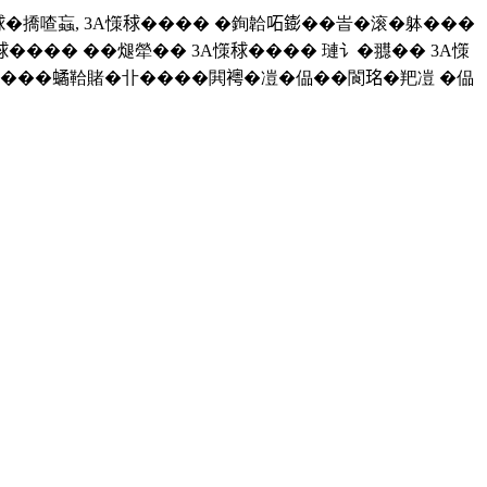
�撟喳蝱, 3A憡𥟇���� �銁韐𠰴𨭌��峕�滚�躰���
���� ��煺犖�� 3A憡𥟇���� 璉讠�䎚�� 3A憡
函����𧑐鞈賭�卝����閧𧞄�凒�偘��閬𤥁�羓凒 �偘