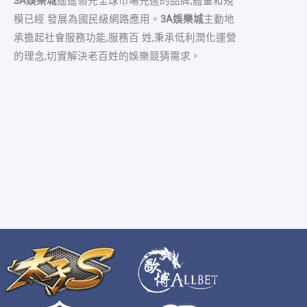
3A娛樂城
遙遙領先全球市場先進的品牌,體量和規
模已經 發展為國民級網路應用。
3A娛樂城
主動地
承擔起社會服務功能,服務百 姓,秉承低利潤化運營
的理念,切實解決老百姓的娛樂競猜需求。
3a娛樂城 了解更多