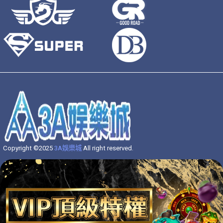
Copyright ©2025
3A娛樂城
All right reserved.