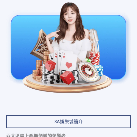
3A娛樂城簡介
亞太區線上娛樂領域的領導者