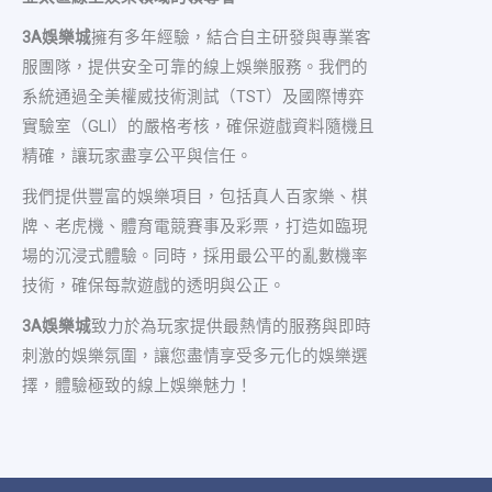
3A娛樂城
擁有多年經驗，結合自主研發與專業客
服團隊，提供安全可靠的線上娛樂服務。我們的
系統通過全美權威技術測試（TST）及國際博弈
實驗室（GLI）的嚴格考核，確保遊戲資料隨機且
精確，讓玩家盡享公平與信任。
我們提供豐富的娛樂項目，包括真人百家樂、棋
牌、老虎機、體育電競賽事及彩票，打造如臨現
場的沉浸式體驗。同時，採用最公平的亂數機率
技術，確保每款遊戲的透明與公正。
3A娛樂城
致力於為玩家提供最熱情的服務與即時
刺激的娛樂氛圍，讓您盡情享受多元化的娛樂選
擇，體驗極致的線上娛樂魅力！