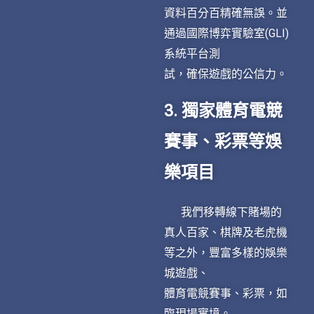
資料百分百精確無誤。並
通過國際博弈實驗室(GLI)
系統平台測
試，確保遊戲的公信力。
3. 獨家體育電競
賽事、彩票等娛
樂項目
我們移轉線下賭場的
真人百家、棋牌及老虎機
等之外，豐富多樣的娛樂
城遊戲、
體育電競賽事、彩票，如
臨現場實境。