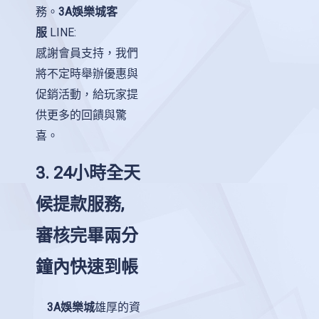
務。
3A娛樂城客
服
LINE:
感謝會員支持，我們
將不定時舉辦優惠與
促銷活動，給玩家提
供更多的回饋與驚
喜。
3. 24小時全天
候提款服務,
審核完畢兩分
鐘內快速到帳
3A娛樂城
雄厚的資