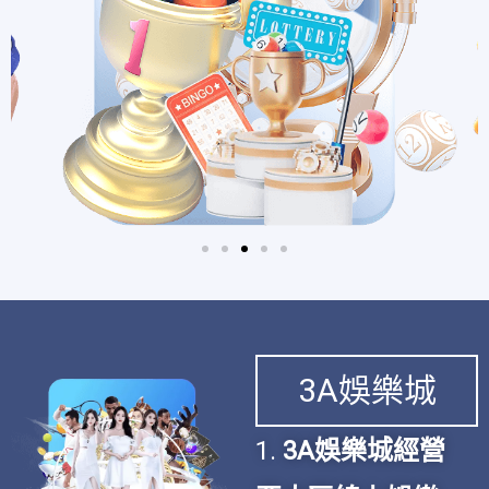
3A娛樂城
1.
3A娛樂城經營