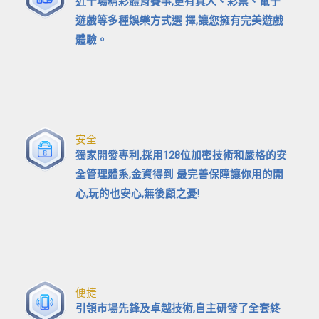
近千場精彩體育賽事,更有真人、彩票、電子
遊戲等多種娛樂方式選 擇,讓您擁有完美遊戲
體驗。
安全
獨家開發專利,採用128位加密技術和嚴格的安
全管理體系,金資得到 最完善保障讓你用的開
心,玩的也安心,無後顧之憂!
便捷
引領市場先鋒及卓越技術,自主研發了全套終