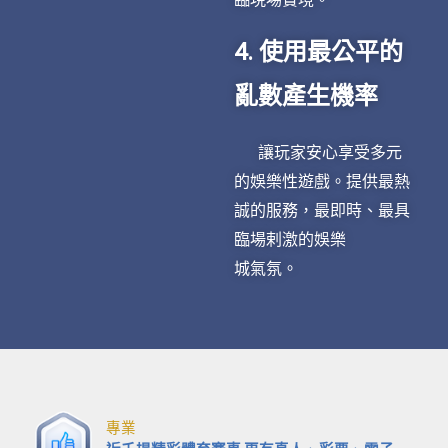
4. 使用最公平的
亂數產生機率
讓玩家安心享受多元
的娛樂性遊戲。提供最熱
誠的服務，最即時、最具
臨場剌激的娛樂
城氣氛。
專業