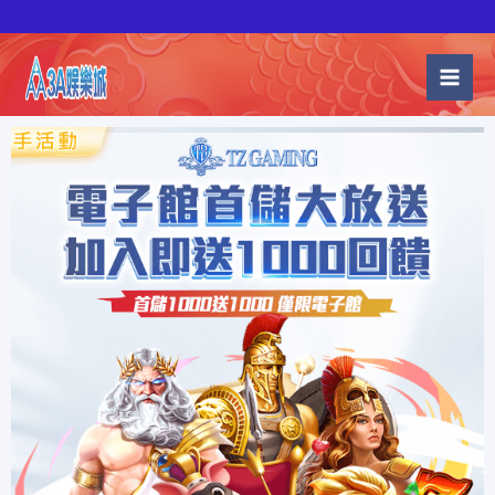
跳
至
主
要
內
容