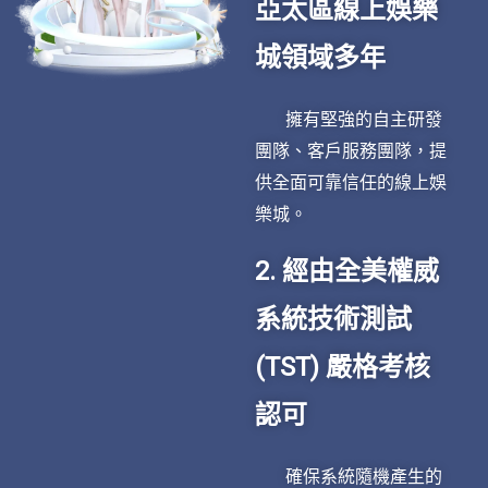
亞太區線上娛樂
城領域多年
擁有堅強的自主研發
團隊、客戶服務團隊，提
供全面可靠信任的線上娛
樂城。
2. 經由
全美權威
系統技術測試
(TST)
嚴格考核
認可
確保系統隨機產生的