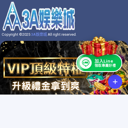
Copyright ©2025
3A娛樂城
All right reserved.
加入Line
領取專屬好禮
分享娛樂城最新資訊
F
a