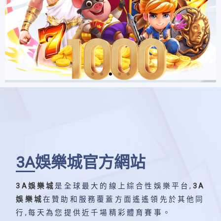
3A娛樂城官方網站
3A娛樂城
是全球最大的線上綜合性娛樂平台,
3A
娛樂城
在贊助和服務覆蓋方面遙遙領先於其他同
行,每天為您提供近千場精彩體育賽事。