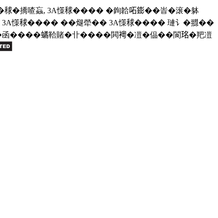
�撟喳蝱, 3A憡𥟇���� �銁韐𠰴𨭌��峕�滚�躰
A憡𥟇���� ��煺犖�� 3A憡𥟇���� 璉讠�䎚��
���函����𧑐鞈賭�卝����閧𧞄�凒�偘��閬𤥁�羓凒