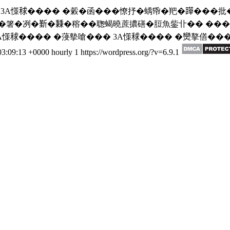
 3A憡𥟇���� �糓�函���憭抒�蝺帋�羓�𨅯���批�
箸�冽�𣂷�𥡝�穃��聦蝎曉蔗擃磰�脰魚鈭卝�� ��� 3
 3A憡𥟇���� �蓡摰嗆��� 3A憡𥟇���� �𤓖摮僐
03:09:13 +0000
hourly
1
https://wordpress.org/?v=6.9.1