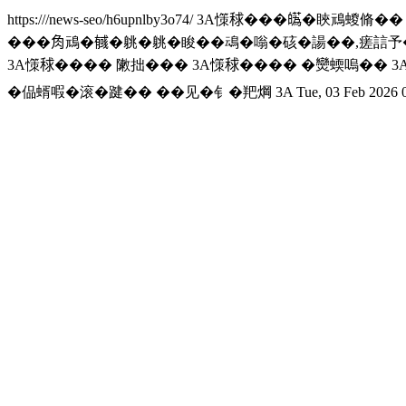
https:///news-seo/h6upnlby3o74/
3A憡𥟇���𤾸�䀹䲮蝬脩��
���𧢲䲮�𢒰�䠷�䠷�睃��䲰�嗡�硋�諹��,瘥誩予�
3A憡𥟇���� 敶拙��� 3A憡𥟇���� �𤓖蝡嗚��
�偘蝑㗇�滚�踺�� ��见�钅�羓焵 3A
Tue, 03 Feb 2026 