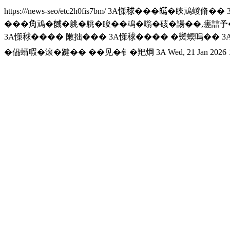
https:///news-seo/etc2h0fis7bm/
3A憡𥟇���𤾸�䀹䲮蝬脩��
���𧢲䲮�𢒰�䠷�䠷�睃��䲰�嗡�硋�諹��,瘥誩予�
3A憡𥟇���� 敶拙��� 3A憡𥟇���� �𤓖蝡嗚��
�偘蝑㗇�滚�踺�� ��见�钅�羓焵 3A
Wed, 21 Jan 2026 