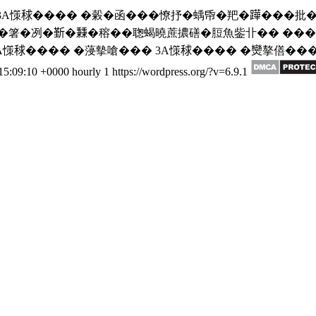
 3A憡𥟇���� �糓�函���憭抒�蝺帋�羓�𨅯���批�
箸�冽�𣂷�𥡝�穃��聦蝎曉蔗擃磰�脰魚鈭卝�� ��� 3
 3A憡𥟇���� �蓡摰嗆��� 3A憡𥟇���� �𤓖摮僐
15:09:10 +0000
hourly
1
https://wordpress.org/?v=6.9.1