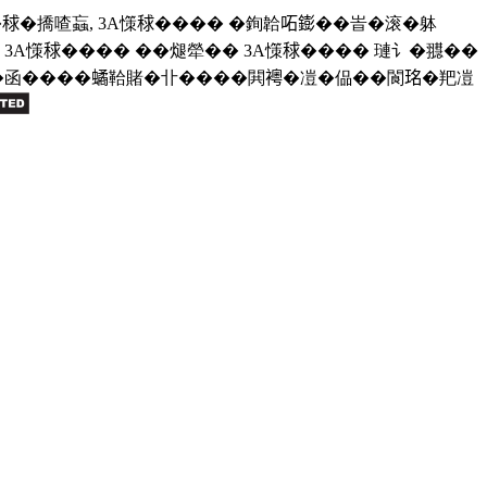
�撟喳蝱, 3A憡𥟇���� �銁韐𠰴𨭌��峕�滚�躰
A憡𥟇���� ��煺犖�� 3A憡𥟇���� 璉讠�䎚��
���函����𧑐鞈賭�卝����閧𧞄�凒�偘��閬𤥁�羓凒