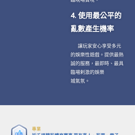
4. 使用最公平的
亂數產生機率
讓玩家安心享受多元
的娛樂性遊戲。提供最熱
誠的服務，最即時、最具
臨場剌激的娛樂
城氣氛。
專業