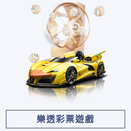
樂透彩票遊戲