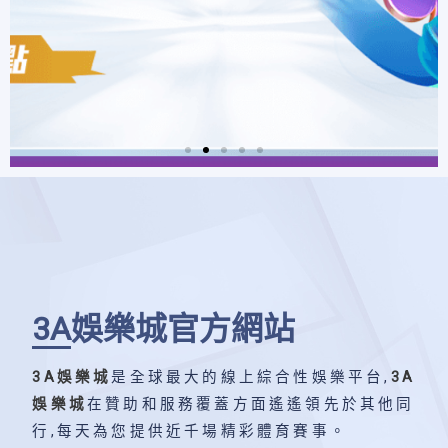
3A娛樂城官方網站
3A娛樂城
是全球最大的線上綜合性娛樂平台,
3A
娛樂城
在贊助和服務覆蓋方面遙遙領先於其他同
行,每天為您提供近千場精彩體育賽事。