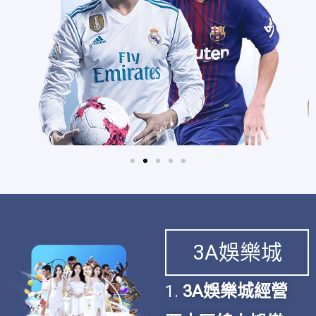
3A娛樂城
1.
3A娛樂城經營