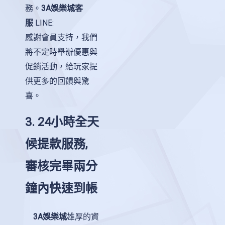
務。
3A娛樂城客
服
LINE:
感謝會員支持，我們
將不定時舉辦優惠與
促銷活動，給玩家提
供更多的回饋與驚
喜。
3. 24小時全天
候提款服務,
審核完畢兩分
鐘內快速到帳
3A娛樂城
雄厚的資