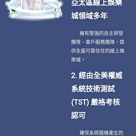
亞太區線上娛樂
城領域多年
擁有堅強的自主研發
團隊、客戶服務團隊，提
供全面可靠信任的線上娛
樂城。
2. 經由
全美權威
系統技術測試
(TST)
嚴格考核
認可
確保系統隨機產生的