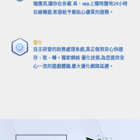
端應用,讓你在各載 具、app上隨時隨地24小時
在線暢遊,客服給予最貼心優質的服務。
優化
自主研發的財務處理系統,真正做到安心快速
存、取、轉。獨家網絡 優化技術,為您提供安
心一流的遊戲體驗,最大優化網路延遲。