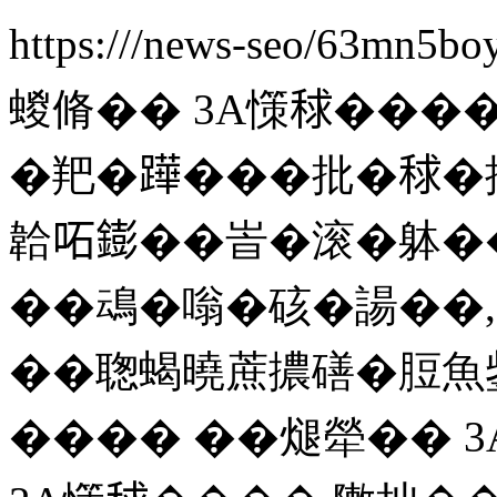
https:///news-seo/63mn5b
蝬脩�� 3A憡𥟇��
�羓�𨅯���批�𥟇�撟
韐𠰴𨭌��峕�滚�躰�
��䲰�嗡�硋�諹��,
��聦蝎曉蔗擃磰�脰魚鈭
���� ��煺犖�� 3