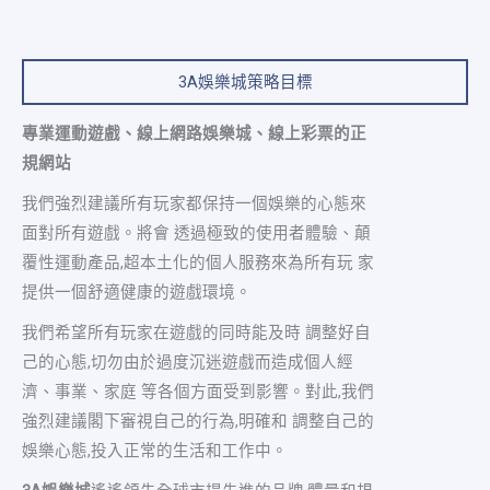
3A娛樂城策略目標
專業運動遊戲、線上網路娛樂城、線上彩票的正
規網站
我們強烈建議所有玩家都保持一個娛樂的心態來
面對所有遊戲。將會 透過極致的使用者體驗、顛
覆性運動產品,超本土化的個人服務來為所有玩 家
提供一個舒適健康的遊戲環境。
我們希望所有玩家在遊戲的同時能及時 調整好自
己的心態,切勿由於過度沉迷遊戲而造成個人經
濟、事業、家庭 等各個方面受到影響。對此,我們
強烈建議閣下審視自己的行為,明確和 調整自己的
娛樂心態,投入正常的生活和工作中。