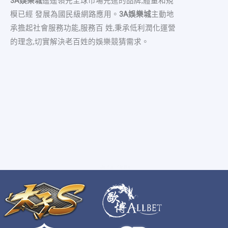
3A娛樂城
遙遙領先全球市場先進的品牌,體量和規
模已經 發展為國民級網路應用。
3A娛樂城
主動地
承擔起社會服務功能,服務百 姓,秉承低利潤化運營
的理念,切實解決老百姓的娛樂競猜需求。
3a娛樂城 了解更多