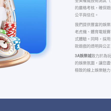
全美權威技術測試（T
的嚴格考核，確保遊
公平與信任。
我們提供豐富的娛樂
老虎機、體育電競賽
式體驗。同時，採用
款遊戲的透明與公正
3A娛樂城
致力於為
的娛樂氛圍，讓您盡
極致的線上娛樂魅力