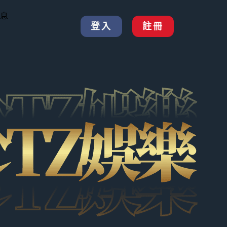
消息
登入
註冊