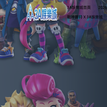
跳
3A娛樂城首頁
202
至
主
戰神賽特 X 3A娛樂城
要
內
容
關於3A娛樂城