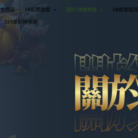
6世界盃
3A彩票遊戲
關於3A娛樂城
3A娛樂城
539運彩神預測