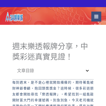
跳
至
主
要
內
容
週末樂透報牌分享，中
獎彩迷真實見證！
文章目錄
每到週末，是不是心裡就開始癢癢的，期待著能被
財神爺眷顧，抱回頭獎獎金？這時候，很多彩迷朋
友都會開始尋找「樂透報牌」，希望找到一組能敲
開財富大門的幸運號碼。別急別急，今天老司機就