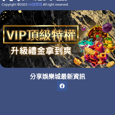
Copyright ©2025
3A娛樂城
All right reserved.
分享娛樂城最新資訊
F
a
c
e
b
o
o