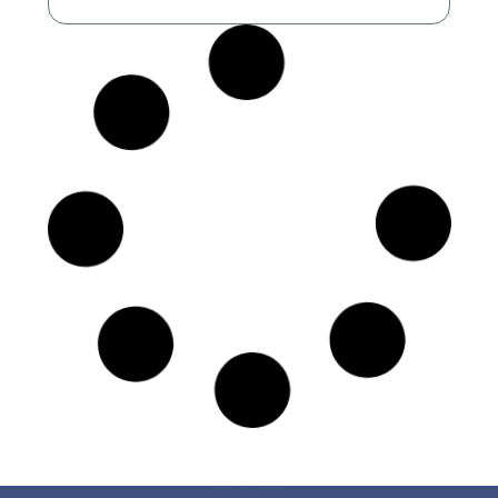
3a娛樂城 了解更多