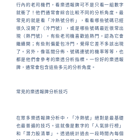
行內的老司機們，看樂透報牌可不是只看一組數字
就衝了！他們通常會綜合比較不同的分析角度。最
常見的就是看「冷熱號分析」，看看哪些號碼已經
很久沒開了（冷門號），或是哪些號碼最近很常出
現（熱門號），有些老司機喜歡追熱門，認為它會
繼續開；有些則偏愛包冷門，覺得它差不多該出現
了。另外，像區間分佈、號碼連號的機率等等，也
都是他們會參考的樂透分析指標。一份好的樂透報
牌，通常會包含這些多元的分析角度。
常見的樂透報牌分析技巧
在眾多樂透報牌分析中，「冷熱號」絕對是最基礎
也最普遍的技巧。這就像是數字的「人氣排行榜」
和「潛力股清單」。透過統計過去一段時間內每個