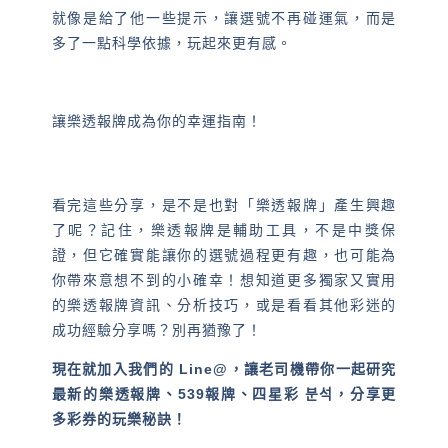
就像是給了他一些提示，讓選號不再碰運氣，而是
多了一點科學依據，玩起來更有感。
讓樂透報牌成為你的幸運指南！
看完這些分享，是不是也對「樂透報牌」產生興趣
了呢？記住，樂透報牌是輔助工具，不是中獎保
證，但它確實能讓你的選號過程更有趣，也可能為
你帶來意想不到的小確幸！想知道更多獨家又實用
的樂透報牌資訊、分析技巧，或是看看其他彩迷的
成功經驗分享嗎？別再猶豫了！
現在就加入我們的 Line@，讓老司機帶你一起研究
最新的樂透報牌、539報牌、四星彩 분석，分享更
多彩券的玩樂秘訣！