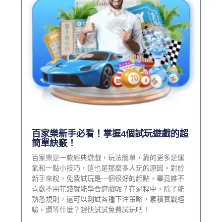
百家樂新手必看！掌握4個試玩遊戲的超
簡單訣竅！
百家樂是一款經典遊戲，玩法簡單，靠的更多是運
氣和一點小技巧，這也是那麼多人玩的原因。對於
新手來說，免費試玩是一個很好的起點，畢竟誰不
喜歡不用花錢就能學會遊戲呢？在過程中，除了能
熟悉規則，還可以測試各種下注策略，累積實戰經
驗。還等什麼？趕快試試免費試玩吧！