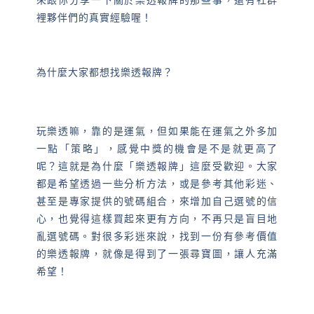
來跟你分享一下關於樂透報牌的那些事，還有社群
裡夥伴們的真實經驗喔！
為什麼大家都想找樂透報牌？
玩樂透嘛，靠的是運氣，但如果能在運氣之外多加
一點「策略」，感覺中獎的機會是不是就更高了
呢？這就是為什麼「樂透報牌」這麼受歡迎。大家
都是希望透過一些分析方法，或是參考其他彩迷、
甚至是專家提供的號碼組合，來增加自己選號的信
心，也覺得這樣買起來更有方向，不再只是盲目地
亂選號碼。對很多彩迷來說，找到一份有參考價值
的樂透報牌，就像是得到了一張尋寶圖，讓人充滿
希望！