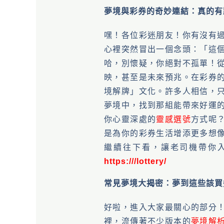
夢境與彩券的奇妙連結：真的有
嘿！各位彩迷朋友！你有沒有
心裡突然冒出一個念頭：「這
哈，別懷疑，你絕對不孤單！
映，甚至是未來預兆。在彩券
境解牌」文化。許多人相信，
夢境中，找到那組能帶來好運
你心靈深處的
靈感選號
方式呢
是為你的彩券生活增添更多想
繼續往下看，讓老司機帶你
https:///lottery/
常見夢境大揭密：夢到這些該買
好啦，進入大家最關心的部分
裡，流傳著不少版本的
夢境解