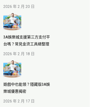
2026 年 2 月 20 日
3A娛樂城支援第三方支付平
台嗎？常見金流工具總整理
2026 年 2 月 18 日
遊戲中也能領？隱藏版3A娛
樂城優惠揭密
2026 年 2 月 17 日