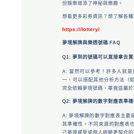
份娛樂增添了神秘與樂趣。
想看更多彩券資訊？想了解各種
https:///lottery/
夢境解牌與樂透號碼 FAQ
Q1: 夢到的號碼可以直接拿去
A: 當然可以參考！許多人就
一，可以搭配其他分析方法（
完全依賴夢境號碼，畢竟這屬於
Q2: 夢境解牌的數字對應表準
A: 夢境解牌的數字對應表主
其準確性。不同來源的對應表
己夢境感受或個人經驗更契合的