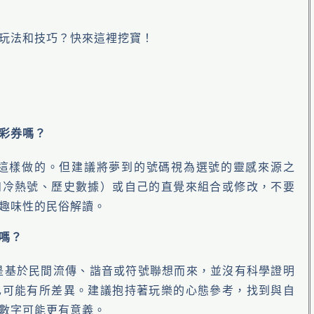
玩法和技巧？快來這裡挖寶！
買彩券嗎？
是這樣做的。但建議將夢到的號碼視為選號的靈感來源之
如冷熱號、歷史數據）或自己的直覺來組合或修改，不要
趣味性的民俗解讀。
確嗎？
要是基於民間流傳、諧音或符號聯想而來，並沒有科學證明
也可能有所差異。建議抱持著玩樂的心態參考，找到與自
數字可能更有意義。