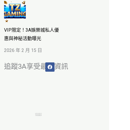
VIP限定！3A娛樂城私人優
惠與神秘活動曝光
2026 年 2 月 15 日
追蹤3A享受最新資訊
F
3A娛樂城、首選台灣線上娛樂城
a
c
推薦、保證出金
e
b
o
TU大獎娛樂城、首選台灣線上娛
o
樂城推薦、保證出金
k
JP大獎娛樂城、首選台灣線上娛樂城推薦、保證出金
鉅城娛樂城、首選台灣線上娛樂城推薦、保證出金
9M娛樂城、首選台灣線上娛樂城推薦、保證出金
T8娛樂城、首選台灣線上娛樂城推薦、保證出金