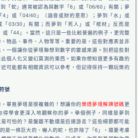
到「蛇」通常被認為與數字「6」或「06/60」有關；夢
4」或「04/40」（諧音或財的意思）；夢到「水」或
「03/30」有關；而夢到「死人」或「棺材」反而是
」或「44」。當然，這只是一些比較普遍的例子，更完整
物、物品、事件、人物等等。重要的是，這些對應表並非
點，一個讓你從夢境聯想到數字的靈感來源。別把這些對
如此個人化又變幻莫測的東西。如果你想知道更多有趣的
附近可能都有相關資訊可以參考，但記得保持一顆玩樂的
符號
夠，畢竟夢境是很複雜的！想讓你的
樂透夢境解牌號碼
更
你得學會更深入地觀察你的夢。舉個例子，同樣是夢到
還是可怕的？是盤踞不動還是迅速游走？這些細節都可能
的是一條巨大的、嚇人的蛇，也許除了「6」，還要考慮