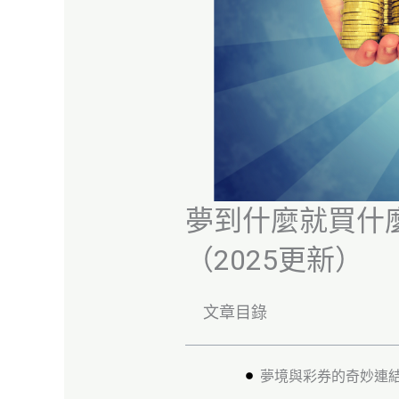
夢到什麼就買什
（2025更新）
文章目錄
夢境與彩券的奇妙連