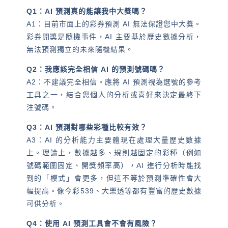
Q1：AI 預測真的能讓我中大獎嗎？
A1：目前市面上的彩券預測 AI 無法保證您中大獎。
彩券開獎是隨機事件，AI 主要基於歷史數據分析，
無法預測獨立的未來隨機結果。
Q2：我應該完全相信 AI 的預測號碼嗎？
A2：不建議完全相信。應將 AI 預測視為選號的參考
工具之一，結合您個人的分析或喜好來決定最終下
注號碼。
Q3：AI 預測對哪些彩種比較有效？
A3：AI 的分析能力主要體現在處理大量歷史數據
上。理論上，數據越多、規則越固定的彩種（例如
號碼範圍固定、開獎頻率高），AI 進行分析時能找
到的「模式」會更多，但這不等於預測準確性會大
幅提高。像今彩539、大樂透等都有豐富的歷史數據
可供分析。
Q4：使用 AI 預測工具會不會有風險？