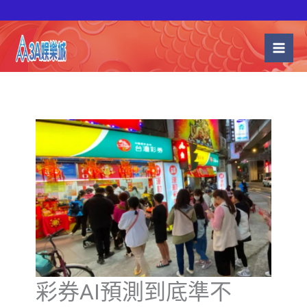
跳
至
主
要
內
容
彩券AI預測到底準不