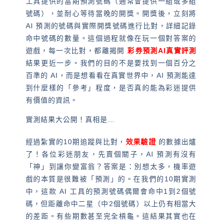
工具提供的當期預測號碼（通常會提供一組或多組
號碼），並耐心等待當晚的開獎。開獎後，立刻將
AI 預測的號碼與實際開獎號碼進行比對，詳細記錄
命中號碼的數量。這個過程就像在玩一個對答案的
遊戲，每一次比對，都離揭開
彩券預測AI真實評測
結果更近一步。我們的目的不是要找到一個百分之
百準的 AI，而是想看看在真實世界中，AI 預測能達
到什麼樣的「參考」程度，是否真的能為彩迷提供
有價值的資訊。
實測結果大公開！真相是…
經過紮實的10期追蹤與比對，
效果驗證
的數據出爐
了！各位彩迷朋友，先賣個關子，AI 預測有沒有
「神」到讓你變富翁？答案是：別想太多，機率遊
戲的本質是很難被「預測」的。在我們的10期實測
中，這款 AI 工具的預測號碼偶爾會命中1到2個號
碼，但距離命中二星（中2個號碼）以上仍有相當大
的差距。有些期數甚至完全槓龜。這結果其實也在