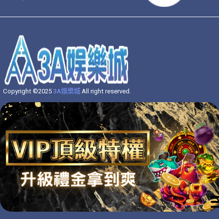
Copyright ©2025
3A娛樂城
All right reserved.