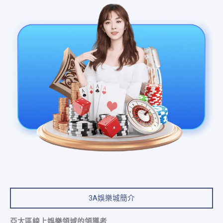
3A娛樂城簡介
亞太區線上娛樂領域的領導者