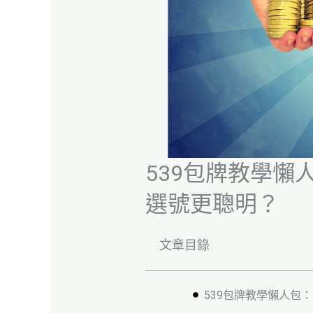
539包牌教學
選號更聰明？
文章目錄
539包牌教學懶人包