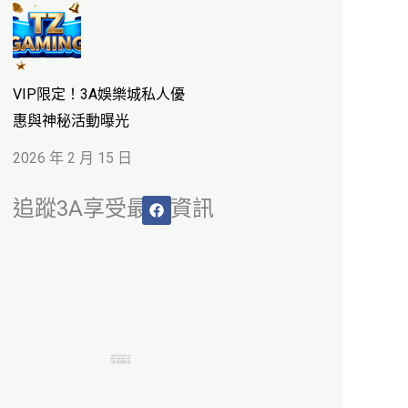
VIP限定！3A娛樂城私人優
惠與神秘活動曝光
2026 年 2 月 15 日
追蹤3A享受最新資訊
F
3A娛樂城、首選台灣線上娛樂城
a
c
推薦、保證出金
e
b
o
TU大獎娛樂城、首選台灣線上娛
o
樂城推薦、保證出金
k
JP大獎娛樂城、首選台灣線上娛樂城推薦、保證出金
鉅城娛樂城、首選台灣線上娛樂城推薦、保證出金
9M娛樂城、首選台灣線上娛樂城推薦、保證出金
T8娛樂城、首選台灣線上娛樂城推薦、保證出金