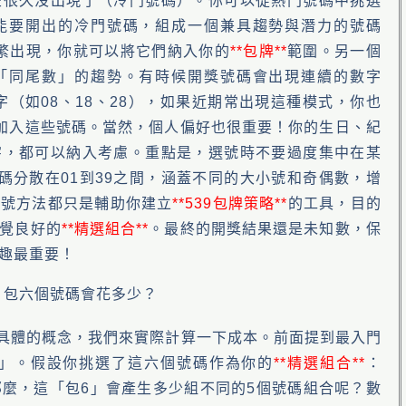
些很久沒出現了（冷門號碼）。你可以從熱門號碼中挑選
能要開出的冷門號碼，組成一個兼具趨勢與潛力的號碼
頻繁出現，你就可以將它們納入你的
**包牌**
範圍。另一個
「同尾數」的趨勢。有時候開獎號碼會出現連續的數字
字（如08、18、28），如果近期常出現這種模式，你也
加入這些號碼。當然，個人偏好也很重要！你的生日、紀
字，都可以納入考慮。重點是，選號時不要過度集中在某
碼分散在01到39之間，涵蓋不同的大小號和奇偶數，增
選號方法都只是輔助你建立
**539包牌策略**
的工具，目的
覺良好的
**精選組合**
。最終的開獎結果還是未知數，保
趣最重要！
算：包六個號碼會花多少？
具體的概念，我們來實際計算一下成本。前面提到最入門
碼」。假設你挑選了這六個號碼作為你的
**精選組合**
：
37。那麼，這「包6」會產生多少組不同的5個號碼組合呢？數