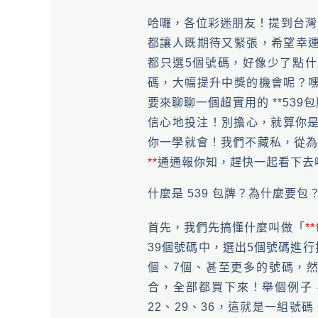
哈囉，各位彩迷朋友！提到台灣
都讓人既期待又緊張，希望幸
都只選5個號碼，好像少了點
碼，大幅提升中獎的機會呢？
要來聊聊一個超實用的 **53
信心地投注！別擔心，就算你是
你一學就會！我們不藏私，從
**
通通報你知，趕快一起看下去
什麼是 539 包牌？為什麼要包
首先，我們先搞懂什麼叫做「
*
39個號碼中，選出5個號碼進
個、7個、甚至更多的號碼，
合，全部都買下來！舉個例子，
22、29、36，這就是一組號碼。