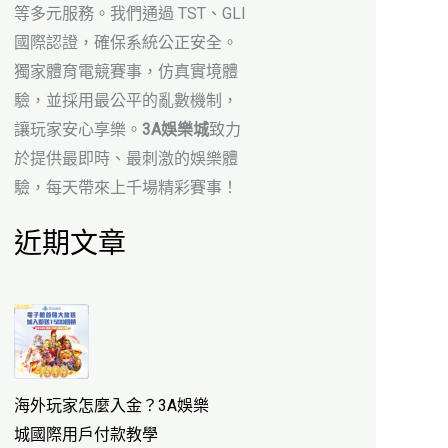
等多元服務。我們通過 TST、GLI
國際認證，確保系統公正安全。
獨家體育電競賽事，仿真實境體
驗，並採用最公平的亂數機制，
讓玩家安心享樂。
3A娛樂城
致力
於提供最即時、最刺激的娛樂體
驗，每天帶來上千場精彩賽事！
近期文章
海外玩家怎麼入金？3A娛樂
城國際用戶付款教學