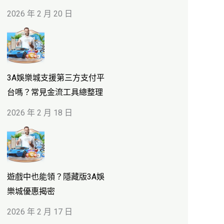
2026 年 2 月 20 日
3A娛樂城支援第三方支付平
台嗎？常見金流工具總整理
2026 年 2 月 18 日
遊戲中也能領？隱藏版3A娛
樂城優惠揭密
2026 年 2 月 17 日