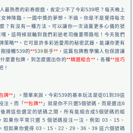
人最熟悉的彩券遊戲，肯定少不了今彩539吧？每天晚上
運女神降臨，一圓中獎的夢想。不過，你是不是覺得每次
什麼？有沒有一種方法，可以讓你一次涵蓋更多心儀的號
嘿嘿，這時候就輪到我們彩迷老司機要帶路啦！今天我們
9包牌策略**，它可是許多彩迷愛用的秘密武器，能讓你更有
剛接觸539的
**
539新手
**
，這篇包牌教學懶人包保證讓
為什麼要包牌，到怎麼選出你的
**精選組合**
，各種
**技巧
吧！
？
*包牌**
」。簡單來說，今彩539的基本玩法是從01到39這
行投注。而「
**包牌**
」就是你不只選5個號碼，而是選出6
然後將這些選定的號碼之間，所有能組合成5個號碼的組
如果你平常只選 5 個號碼投注一注，例如 03、15、
但如果你覺得 03、15、22、29、36、39 這六個號碼