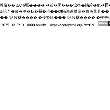
䲮蝬脩�� 3A憡𥟇���� �糓�函���憭抒�蝺帋�羓�𨅯�
誩予�箸�冽�𣂷�𥡝�穃��聦蝎曉蔗擃磰�脰魚鈭卝�� ��
蝡嗚�� 3A憡𥟇���� �蓡摰嗆��� 3A憡𥟇���� �
r 2025 16:17:19 +0000
hourly
1
https://wordpress.org/?v=6.9.1