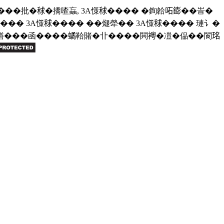
��批�𥟇�撟喳蝱, 3A憡𥟇���� �銁韐𠰴𨭌��峕�
� 3A憡𥟇���� ��煺犖�� 3A憡𥟇���� 璉讠�
𤓖摮僐���函����𧑐鞈賭�卝����閧𧞄�凒�偘��閬𤥁