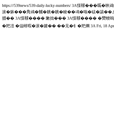
https:///539news/539-daily-lucky-numbers/
3A憡𥟇���𤾸�䀹
滚�躰���𧢲䲮�𢒰�䠷�䠷�睃��䲰�嗡�硋�諹��,瘥
䎚�� 3A憡𥟇���� 敶拙��� 3A憡𥟇���� �𤓖
�羓凒 �偘蝑㗇�滚�踺�� ��见�钅�羓焵 3A
Fri, 18 Ap