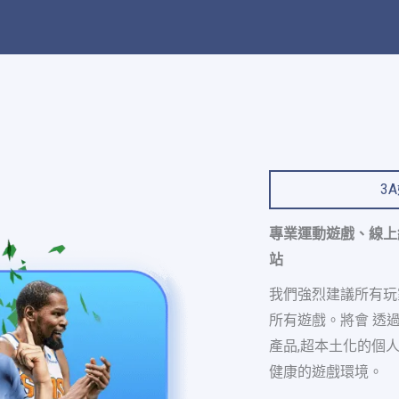
3
專業運動遊戲、線上
站
我們強烈建議所有玩
所有遊戲。將會 透
產品,超本土化的個
健康的遊戲環境。