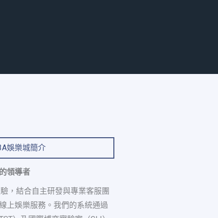
3A娛樂城簡介
的領導者
經驗，結合自主研發與專業客服團
線上娛樂服務。我們的系統通過