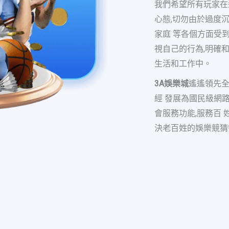
我們希望所有玩家在
心態,切勿由於過度
家庭 等各個方面受
視自己的行為,明確和
生活和工作中。
3A娛樂城
遙遙領先全
經 發展為國民級網
會服務功能,服務百 
決老百姓的娛樂競猜