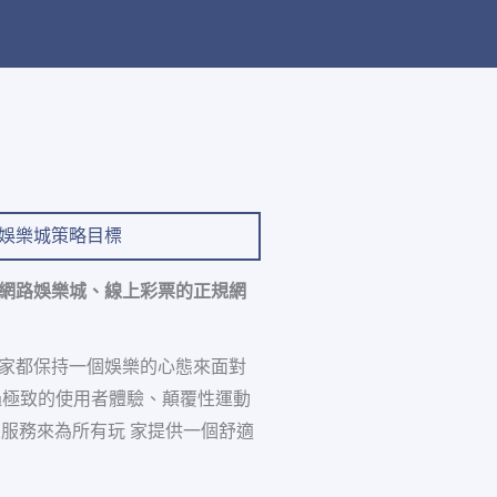
A娛樂城策略目標
網路娛樂城、線上彩票的正規網
家都保持一個娛樂的心態來面對
過極致的使用者體驗、顛覆性運動
人服務來為所有玩 家提供一個舒適