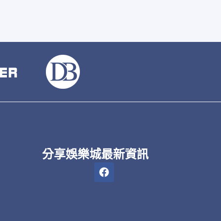
分享娛樂城最新資訊
F
a
c
e
b
o