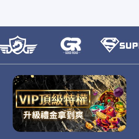
3a娛樂城 了解更多