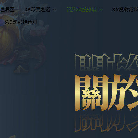
6世界盃
3A彩票遊戲
關於3A娛樂城
3A娛樂城
539運彩神預測