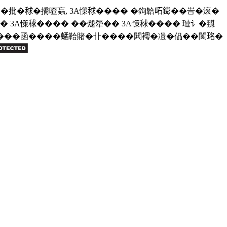
批�𥟇�撟喳蝱, 3A憡𥟇���� �銁韐𠰴𨭌��峕�滚�
3A憡𥟇���� ��煺犖�� 3A憡𥟇���� 璉讠�䎚
摮僐���函����𧑐鞈賭�卝����閧𧞄�凒�偘��閬𤥁�