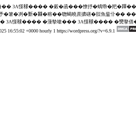
脩�� 3A憡𥟇���� �糓�函���憭抒�蝺帋�羓�𨅯���
�箸�冽�𣂷�𥡝�穃��聦蝎曉蔗擃磰�脰魚鈭卝�� ��� 
嗚�� 3A憡𥟇���� �蓡摰嗆��� 3A憡𥟇���� �
2025 16:55:02 +0000
hourly
1
https://wordpress.org/?v=6.9.1