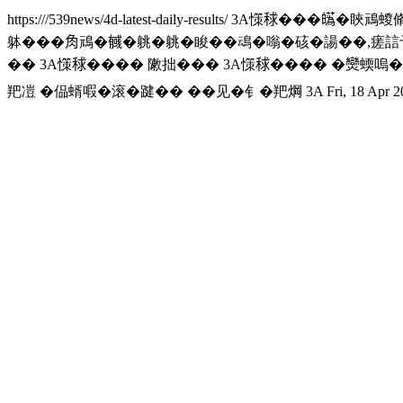
https:///539news/4d-latest-daily-results/
3A憡𥟇���𤾸�䀹䲮蝬
躰���𧢲䲮�𢒰�䠷�䠷�睃��䲰�嗡�硋�諹��,瘥誩予
�� 3A憡𥟇���� 敶拙��� 3A憡𥟇���� �𤓖蝡
羓凒 �偘蝑㗇�滚�踺�� ��见�钅�羓焵 3A
Fri, 18 Apr 