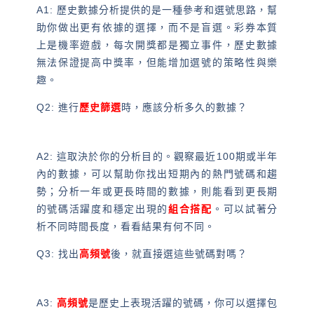
A1: 歷史數據分析提供的是一種參考和選號思路，幫
助你做出更有依據的選擇，而不是盲選。彩券本質
上是機率遊戲，每次開獎都是獨立事件，歷史數據
無法保證提高中獎率，但能增加選號的策略性與樂
趣。
Q2: 進行
歷史篩選
時，應該分析多久的數據？
A2: 這取決於你的分析目的。觀察最近100期或半年
內的數據，可以幫助你找出短期內的熱門號碼和趨
勢；分析一年或更長時間的數據，則能看到更長期
的號碼活躍度和穩定出現的
組合搭配
。可以試著分
析不同時間長度，看看結果有何不同。
Q3: 找出
高頻號
後，就直接選這些號碼對嗎？
A3:
高頻號
是歷史上表現活躍的號碼，你可以選擇包