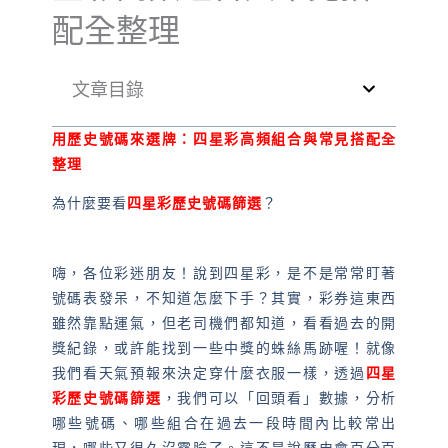
配全整理
文章目錄
用歷史號碼來選牌：四星彩高頻組合與常見搭配全
整理
為什麼要看
四星彩歷史號碼篩選
？
嗨，各位彩迷朋友！說到四星彩，是不是常常盯著
號碼表發呆，不知道怎麼下手？其實，彩券這東西
雖然靠點運氣，但老司機們都知道，看看過去的開
獎紀錄，或許能找到一些中獎的蛛絲馬跡喔！就像
我們看天氣預報來決定穿什麼衣服一樣，透過
四星
彩歷史號碼篩選
，我們可以「回頭看」數據，分析
哪些號碼、哪些組合在過去一段時間內比較常出
現，哪些又很久沒露臉了。這不是說歷史會百分百