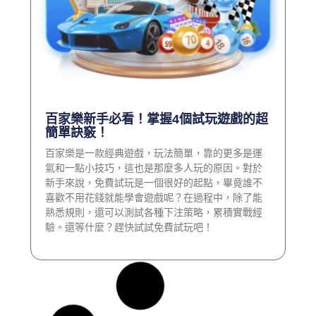
百家樂新手必看！掌握4個試玩遊戲的超
簡單訣竅！
百家樂是一款經典遊戲，玩法簡單，靠的更多是運
氣和一點小技巧，這也是那麼多人玩的原因。對於
新手來說，免費試玩是一個很好的起點，畢竟誰不
喜歡不用花錢就能學會遊戲呢？在過程中，除了能
熟悉規則，還可以測試各種下注策略，累積實戰經
驗。還等什麼？趕快試試免費試玩吧！